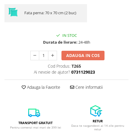
Fata perna: 70 x 70 cm (2 buc)
IN STOC
Durata de livrare:
24-48h
ADAUGA IN COS
Cod Produs:
T265
Ai nevoie de ajutor?
0731129023
Adauga la Favorite
Cere informatii
RETUR
TRANSPORT GRATUIT
Daca te razgandesti ai 14 zile pentru
Pentru comenzi mai mari de 399 lei
retur