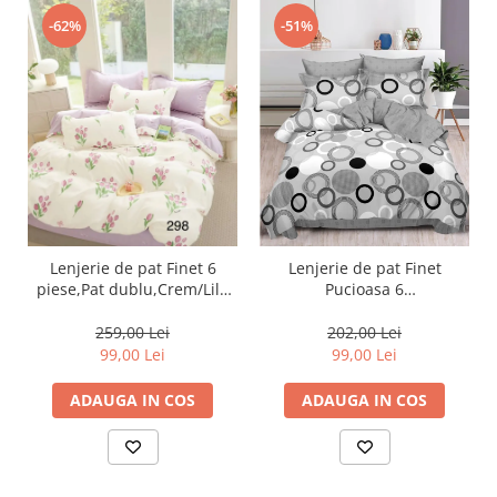
-51%
-62%
Lenjerie de pat Finet 6
Lenjerie de pat Finet
piese,Pat dublu,Crem/Lila
Pucioasa 6
cu Lalele-GR298
piese,Gri,Cercuri-R448
259,00 Lei
202,00 Lei
99,00 Lei
99,00 Lei
ADAUGA IN COS
ADAUGA IN COS