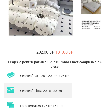
Lenjerii de finet Iprimate Digital
Lenjerii de pat Bumbac 100%
Lenjerii de pat Cocolino
Lenjerii de pat Finet + 2 Draperii
Lenjerii de pat Saten 4 piese cu
elastic
202,00 Lei
131,00 Lei
Lenjerie pentru pat dublu din Bumbac Finet compusa din 6
piese:
Cearceaf pat: 180 x 200cm + 25 cm
Cearceaf pilota: 200 x 230 cm
Fata perna: 55 x 75 cm (2 buc)