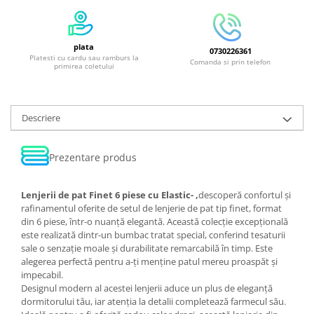
plata
0730226361
Platesti cu cardu sau ramburs la
Comanda si prin telefon
primirea coletului
Descriere
Prezentare produs
Lenjerii de pat Finet 6 piese cu Elastic- ,
descoperă confortul și
rafinamentul oferite de setul de lenjerie de pat tip finet, format
din 6 piese, într-o nuanță elegantă. Această colecție excepțională
este realizată dintr-un bumbac tratat special, conferind tesaturii
sale o senzație moale și durabilitate remarcabilă în timp. Este
alegerea perfectă pentru a-ți menține patul mereu proaspăt și
impecabil.
Designul modern al acestei lenjerii aduce un plus de eleganță
dormitorului tău, iar atenția la detalii completează farmecul său.