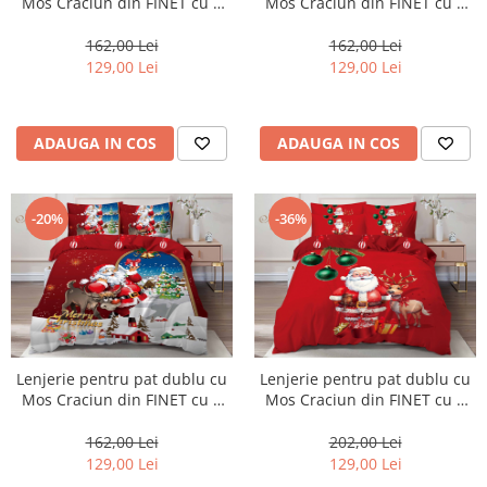
Mos Craciun din FINET cu 6
Mos Craciun din FINET cu 6
piese-Q8
piese-Q10
162,00 Lei
162,00 Lei
129,00 Lei
129,00 Lei
ADAUGA IN COS
ADAUGA IN COS
-20%
-36%
Lenjerie pentru pat dublu cu
Lenjerie pentru pat dublu cu
Mos Craciun din FINET cu 6
Mos Craciun din FINET cu 6
piese-Q11
piese-Q22
162,00 Lei
202,00 Lei
129,00 Lei
129,00 Lei