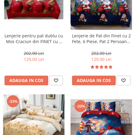
Lenjerie pentru pat dublu cu
Lenjerie de Pat din Finet cu 2
Mos Craciun din FINET cu 6
Fete, 6 Piese, Pat 2 Persoane-
piese-XJ23
FNC2
202,00 Lei
202,00 Lei
129,00 Lei
129,00 Lei
ADAUGA IN COS
ADAUGA IN COS
-33%
-20%