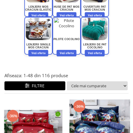
Lenjerii de finet Iprimate Digital
LENJERII MOS
HUSE DE PAT MOS
CUVERTURI PAT
Lenjerii de pat Bumbac 100%
CRACIUN ELASTIC
CRACIUN
MOS CRACIUN
Vezi oferta
Vezi oferta
Vezi oferta
Lenjerii de pat Cocolino
Lenjerii de pat Finet + 2 Draperii
Lenjerii de pat Saten 4 piese cu
PILOTE COCOLINO
elastic
LENJERII SINGLE
LENJERII DE PAT
MOS CRACIUN
COCOLINO
Vezi oferta
Vezi oferta
Vezi oferta
Afiseaza:
1-
48
din
116
produse
FILTRE
-36%
-36%