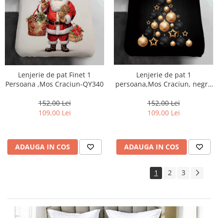
Lenjerie de pat Finet 1
Lenjerie de pat 1
Persoana ,Mos Craciun-QY340
persoana,Mos Craciun, negru
cu globuri aurii si stelute-
QY41
152,00 Lei
152,00 Lei
109,00 Lei
109,00 Lei
ADAUGA IN COS
ADAUGA IN COS
1
2
3