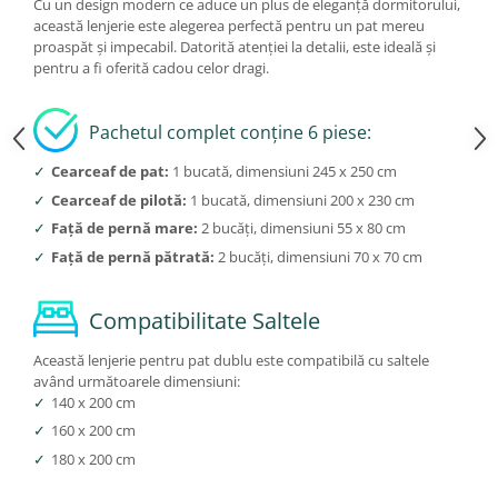
Cu un design modern ce aduce un plus de eleganță dormitorului,
această lenjerie este alegerea perfectă pentru un pat mereu
proaspăt și impecabil. Datorită atenției la detalii, este ideală și
pentru a fi oferită cadou celor dragi.
Pachetul complet conține 6 piese:
✓
Cearceaf de pat:
1 bucată, dimensiuni 245 x 250 cm
✓
Cearceaf de pilotă:
1 bucată, dimensiuni 200 x 230 cm
✓
Față de pernă mare:
2 bucăți, dimensiuni 55 x 80 cm
✓
Față de pernă pătrată:
2 bucăți, dimensiuni 70 x 70 cm
Compatibilitate Saltele
Această lenjerie pentru pat dublu este compatibilă cu saltele
având următoarele dimensiuni:
✓
140 x 200 cm
✓
160 x 200 cm
✓
180 x 200 cm