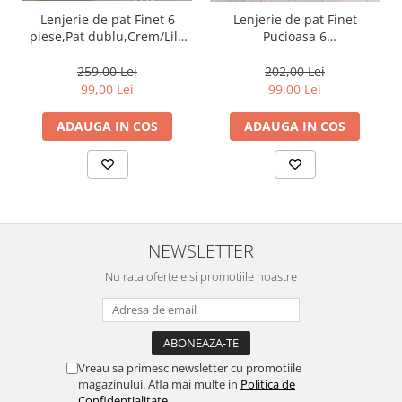
Lenjerie de pat Finet 6
Lenjerie de pat Finet
piese,Pat dublu,Crem/Lila
Pucioasa 6
cu Lalele-GR298
piese,Gri,Cercuri-R448
259,00 Lei
202,00 Lei
99,00 Lei
99,00 Lei
ADAUGA IN COS
ADAUGA IN COS
NEWSLETTER
Nu rata ofertele si promotiile noastre
Vreau sa primesc newsletter cu promotiile
magazinului. Afla mai multe in
Politica de
Confidentialitate