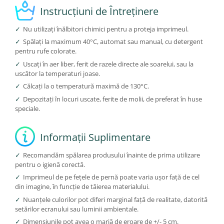
Instrucțiuni de Întreținere
✓
Nu utilizați înălbitori chimici pentru a proteja imprimeul.
✓
Spălați la maximum 40°C, automat sau manual, cu detergent
pentru rufe colorate.
✓
Uscați în aer liber, ferit de razele directe ale soarelui, sau la
uscător la temperaturi joase.
✓
Călcați la o temperatură maximă de 130°C.
✓
Depozitați în locuri uscate, ferite de molii, de preferat în huse
speciale.
Informații Suplimentare
✓
Recomandăm spălarea produsului înainte de prima utilizare
pentru o igienă corectă.
✓
Imprimeul de pe fețele de pernă poate varia ușor față de cel
din imagine, în funcție de tăierea materialului.
✓
Nuanțele culorilor pot diferi marginal față de realitate, datorită
setărilor ecranului sau luminii ambientale.
✓
Dimensiunile pot avea o marjă de eroare de +/- 5 cm.