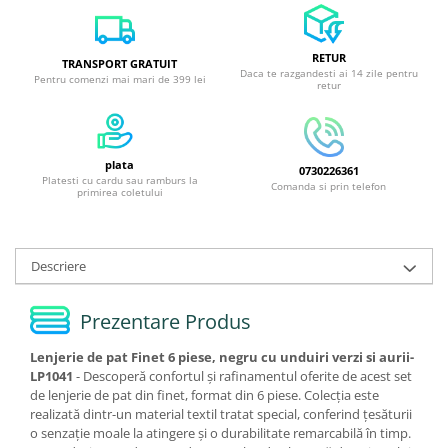
RETUR
TRANSPORT GRATUIT
Daca te razgandesti ai 14 zile pentru
Pentru comenzi mai mari de 399 lei
retur
plata
0730226361
Platesti cu cardu sau ramburs la
Comanda si prin telefon
primirea coletului
Descriere
Prezentare Produs
Lenjerie de pat Finet 6 piese, negru cu unduiri verzi si aurii-
LP1041
- Descoperă confortul și rafinamentul oferite de acest set
de lenjerie de pat din finet, format din 6 piese. Colecția este
realizată dintr-un material textil tratat special, conferind țesăturii
o senzație moale la atingere și o durabilitate remarcabilă în timp.