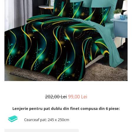
Lenjerii de finet Iprimate Digital
Lenjerii de pat Bumbac 100%
Lenjerii de pat Cocolino
Lenjerii de pat Finet + 2 Draperii
Lenjerii de pat Saten 4 piese cu
elastic
202,00 Lei
99,00 Lei
Lenjerie pentru pat dublu din finet compusa din 6 piese:
Cearceaf pat: 245 x 250cm