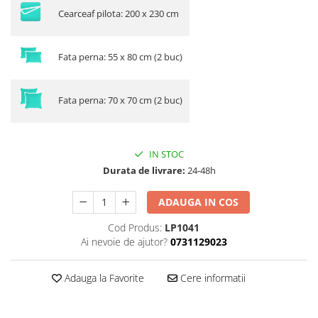
Cearceaf pilota: 200 x 230 cm
Fata perna: 55 x 80 cm (2 buc)
Fata perna: 70 x 70 cm (2 buc)
IN STOC
Durata de livrare:
24-48h
ADAUGA IN COS
Cod Produs:
LP1041
Ai nevoie de ajutor?
0731129023
Adauga la Favorite
Cere informatii