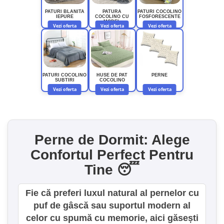
Lenjerii de finet Iprimate Digital
PATURI BLANITA
PATURA
PATURI COCOLINO
Lenjerii de pat Bumbac 100%
IEPURE
COCOLINO CU
FOSFORESCENTE
MODEL
Vezi oferta
Vezi oferta
Vezi oferta
Lenjerii de pat Cocolino
Lenjerii de pat Finet + 2 Draperii
Lenjerii de pat Saten 4 piese cu
elastic
PATURI COCOLINO
HUSE DE PAT
PERNE
SUBTIRI
COCOLINO
Vezi oferta
Vezi oferta
Vezi oferta
Perne de Dormit: Alege
Confortul Perfect Pentru
Tine 😴
Fie că preferi luxul natural al pernelor cu
puf de gâscă sau suportul modern al
celor cu spumă cu memorie, aici găsești