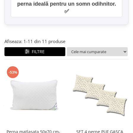
perna ideală pentru un somn odihnitor.
✅
Afiseaza:
1-
11
din
11
produse
FILTRE
-53%
SET 4 perne PUF GASCA
Perna matlasata 50x70 cm-