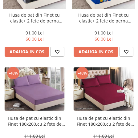
Husa de pat din Finet cu
Husa de pat din Finet cu
elastic+ 2 fete de perna
elastic+ 2 fete de perna
90x200 -HP32
90x200 -HP33
91,00 Lei
91,00 Lei
60,00 Lei
60,00 Lei
ADAUGA IN COS
ADAUGA IN COS
-48%
-48%
Husa de pat cu elastic din
Husa de pat cu elastic din
Finet 180x200,cu 2 fete de
Finet 180x200,cu 2 fete de
perna,Mov-H301
perna,Grena-H302
111,00 Lei
111,00 Lei