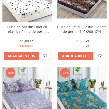
Husa de Pat cu Elastic + 2 Fete
Husa de pat din Finet cu
de perna ,140x200 -SY4
elastic+ 2 fete de perna
90x200 -HP27
91,00 Lei
91,00 Lei
50,00 Lei
60,00 Lei
ADAUGA IN COS
ADAUGA IN COS
-22%
-40%