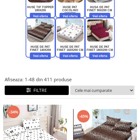
Lenjerii de finet Iprimate Digital
HUSE TIP TOPPER
HUSE PAT
HUSA DE PAT
Lenjerii de pat Bumbac 100%
180X200
COCOLINO
FINET 90X200 CM
180X200
Vezi oferta
Vezi oferta
Vezi oferta
Lenjerii de pat Cocolino
Lenjerii de pat Finet + 2 Draperii
Lenjerii de pat Saten 4 piese cu
elastic
HUSE DE PAT
HUSE DE PAT
HUSE DE PAT
FINET 140X200
FINET 160X200 CM
FINET 180X200 CM
Vezi oferta
Vezi oferta
Vezi oferta
Afiseaza:
1-
48
din
411
produse
FILTRE
-34%
-45%