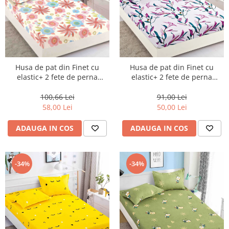
Husa de pat din Finet cu
Husa de pat din Finet cu
elastic+ 2 fete de perna
elastic+ 2 fete de perna
180x200 -HG01
90x200 -HP12
100,66 Lei
91,00 Lei
58,00 Lei
50,00 Lei
ADAUGA IN COS
ADAUGA IN COS
-34%
-34%