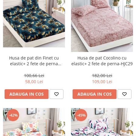
Husa de pat din Finet cu
Husa de pat Cocolino cu
elastic+ 2 fete de perna
elastic+ 2 fete de perna-HJC29
180x200 -HG148
100,66 Lei
182,00 Lei
58,00 Lei
109,00 Lei
ADAUGA IN COS
ADAUGA IN COS
-42%
-45%