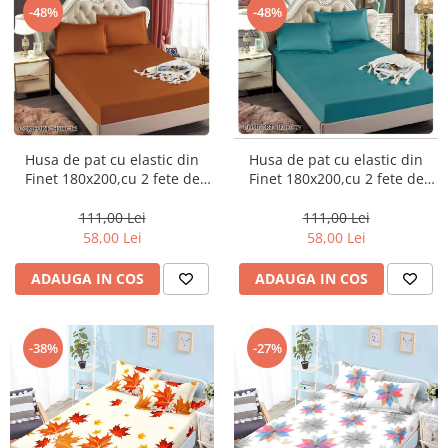
-48%
-48%
Husa de pat cu elastic din
Husa de pat cu elastic din
Finet 180x200,cu 2 fete de
Finet 180x200,cu 2 fete de
perna,verde-H307
perna,Caramiziu-H306
111,00 Lei
111,00 Lei
58,00 Lei
58,00 Lei
ADAUGA IN COS
ADAUGA IN COS
-38%
-27%