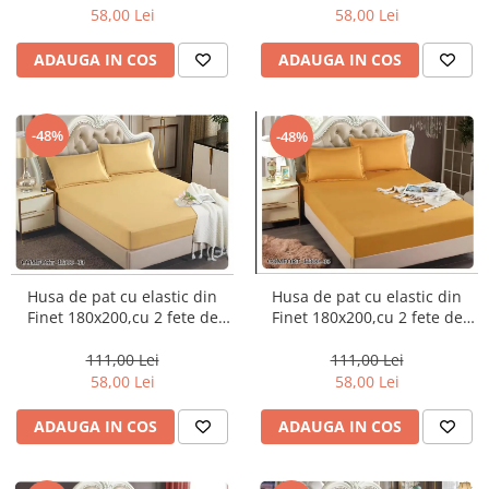
58,00 Lei
58,00 Lei
ADAUGA IN COS
ADAUGA IN COS
-48%
-48%
Husa de pat cu elastic din
Husa de pat cu elastic din
Finet 180x200,cu 2 fete de
Finet 180x200,cu 2 fete de
perna,Galben-H303
perna,Portocaliu-H305
111,00 Lei
111,00 Lei
58,00 Lei
58,00 Lei
ADAUGA IN COS
ADAUGA IN COS