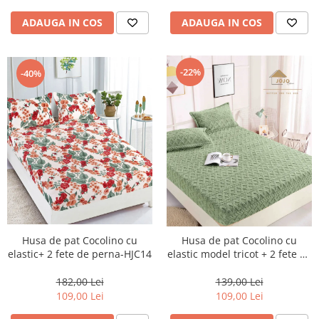
ADAUGA IN COS
ADAUGA IN COS
-22%
-40%
Husa de pat Cocolino cu
Husa de pat Cocolino cu
elastic+ 2 fete de perna-HJC14
elastic model tricot + 2 fete de
perna-HJC16
182,00 Lei
139,00 Lei
109,00 Lei
109,00 Lei