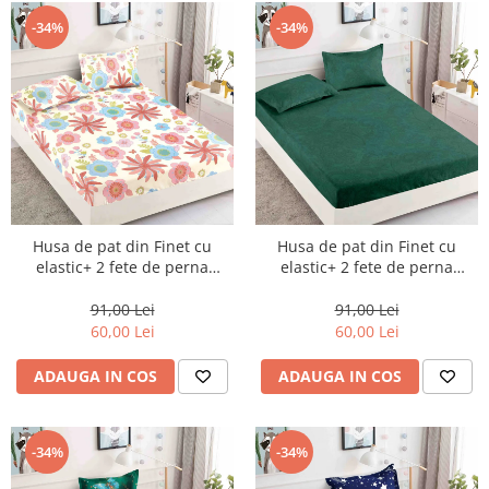
-34%
-34%
Husa de pat din Finet cu
Husa de pat din Finet cu
elastic+ 2 fete de perna
elastic+ 2 fete de perna
90x200 -HP25
90x200 -HP26
91,00 Lei
91,00 Lei
60,00 Lei
60,00 Lei
ADAUGA IN COS
ADAUGA IN COS
-34%
-34%