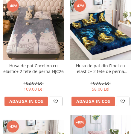
-40%
-42%
Husa de pat Cocolino cu
Husa de pat din Finet cu
elastic+ 2 fete de perna-HJC26
elastic+ 2 fete de perna
180x200 -HG145
182,00 Lei
100,66 Lei
109,00 Lei
58,00 Lei
ADAUGA IN COS
ADAUGA IN COS
-40%
-42%