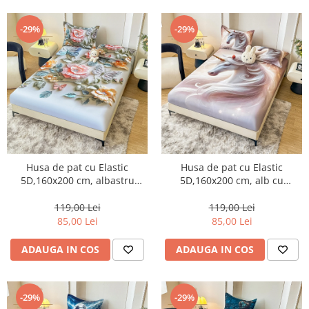
-29%
-29%
Husa de pat cu Elastic
Husa de pat cu Elastic
5D,160x200 cm, albastru
5D,160x200 cm, alb cu
deschis cu flori vibrante și
unicorn și stele-E4
fluturi-E3
119,00 Lei
119,00 Lei
85,00 Lei
85,00 Lei
ADAUGA IN COS
ADAUGA IN COS
-29%
-29%