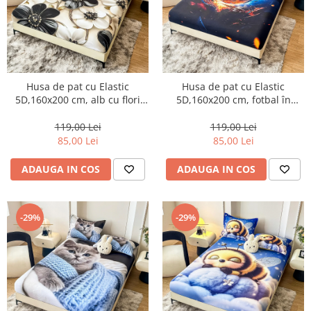
Husa de pat cu Elastic
Husa de pat cu Elastic
5D,160x200 cm, alb cu flori
5D,160x200 cm, fotbal în
negre si aurii-E7
flăcări albastre și portocalii-E8
119,00 Lei
119,00 Lei
85,00 Lei
85,00 Lei
ADAUGA IN COS
ADAUGA IN COS
-29%
-29%