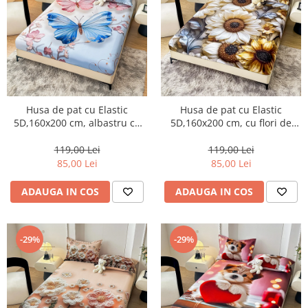
Husa de pat cu Elastic
Husa de pat cu Elastic
5D,160x200 cm, albastru cu
5D,160x200 cm, cu flori de
fluturi roz și flori-E21
floarea-soarelui 3D-E22
119,00 Lei
119,00 Lei
85,00 Lei
85,00 Lei
ADAUGA IN COS
ADAUGA IN COS
-29%
-29%