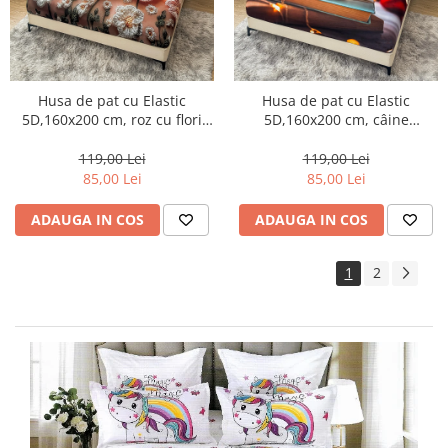
Husa de pat cu Elastic
Husa de pat cu Elastic
5D,160x200 cm, roz cu flori
5D,160x200 cm, câine
voluminoase albe și
drăgălaș cu inimioară roșie-
portocalii-E23
E24
119,00 Lei
119,00 Lei
85,00 Lei
85,00 Lei
ADAUGA IN COS
ADAUGA IN COS
1
2