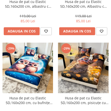
Husa de pat cu Elastic
Husa de pat cu Elastic
5D,160x200 cm, albastru cu
5D,160x200 cm, Albastru cu
fluturi verzi-E11
unicorn magic
119,00 Lei
119,00 Lei
85,00 Lei
85,00 Lei
ADAUGA IN COS
ADAUGA IN COS
-29%
-29%
Husa de pat cu Elastic
Husa de pat cu Elastic
5D,160x200 cm, cu bufnițe
5D,160x200 cm, pisicuțe cu
adorabile pe ramură-E13
flori galbene-E14