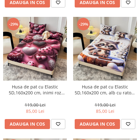
ADAUGA IN COS
ADAUGA IN COS
-29%
-29%
Husa de pat cu Elastic
Husa de pat cu Elastic
5D,160x200 cm, inimi roz
5D,160x200 cm, alb cu ratoni
aprins și visiniu-E17
drăgălași și stele-E18
119,00 Lei
119,00 Lei
85,00 Lei
85,00 Lei
ADAUGA IN COS
ADAUGA IN COS