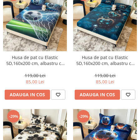
Husa de pat cu Elastic
Husa de pat cu Elastic
5D,160x200 cm, albastru cu
5D,160x200 cm, albastru cu
minge de fotbal in plasa-E5
inimi si perle-E6
119,00 Lei
119,00 Lei
85,00 Lei
85,00 Lei
ADAUGA IN COS
ADAUGA IN COS
-29%
-29%