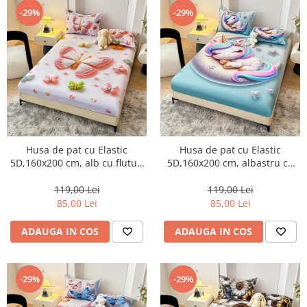
-29%
-29%
Husa de pat cu Elastic
Husa de pat cu Elastic
5D,160x200 cm, alb cu fluturi
5D,160x200 cm, albastru cu
și fundițe colorate-E19
unicorn pe lună-E20
119,00 Lei
119,00 Lei
85,00 Lei
85,00 Lei
ADAUGA IN COS
ADAUGA IN COS
-29%
-29%