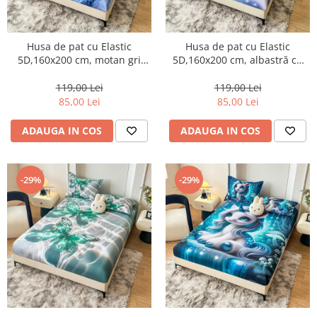
Husa de pat cu Elastic
Husa de pat cu Elastic
5D,160x200 cm, motan gri
5D,160x200 cm, albastră cu
imbracat in tricot-E9
albine pufoase și nori-E10
119,00 Lei
119,00 Lei
85,00 Lei
85,00 Lei
ADAUGA IN COS
ADAUGA IN COS
-29%
-29%