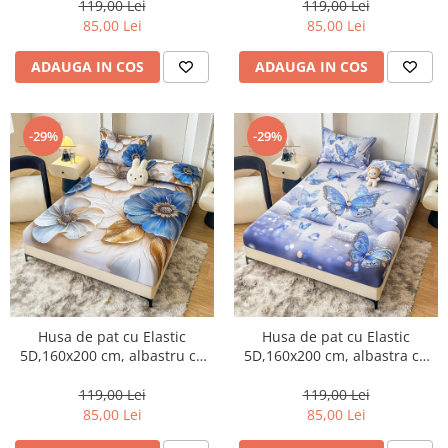
119,00 Lei
119,00 Lei
85,00 Lei
85,00 Lei
ADAUGA IN COS
ADAUGA IN COS
-29%
-29%
Husa de pat cu Elastic
Husa de pat cu Elastic
5D,160x200 cm, albastru cu
5D,160x200 cm, albastra cu
flori alb-argintii si auriu-E15
fluturi somptuoși-E16
119,00 Lei
119,00 Lei
85,00 Lei
85,00 Lei