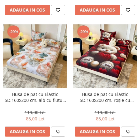
ADAUGA IN COS
ADAUGA IN COS
-29%
-29%
Husa de pat cu Elastic
Husa de pat cu Elastic
5D,160x200 cm, alb cu fluturi
5D,160x200 cm, roșie cu
colorați 3D-E1
ursuleți și inimioare-E2
119,00 Lei
119,00 Lei
85,00 Lei
85,00 Lei
ADAUGA IN COS
ADAUGA IN COS