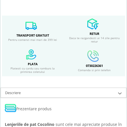
RETUR
TRANSPORT GRATUIT
Daca te razgandesti ai 14 zile pentru
Pentru comenzi mai mari de 399 lei
retur
PLATA
0730226361
Platesti cu cardu sau ramburs la
Comanda si prin telefon
primirea coletului
Descriere
Prezentare produs
Lenjeriile de pat Cocolino
sunt cele mai apreciate produse în