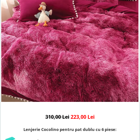
Lenjerii de finet Iprimate Digital
Lenjerii de pat Bumbac 100%
Lenjerii de pat Cocolino
Lenjerii de pat Finet + 2 Draperii
Lenjerii de pat Saten 4 piese cu
elastic
310,00 Lei
223,00 Lei
Lenjerie Cocolino pentru pat dublu cu 6 piese: