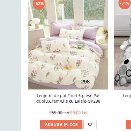
-51%
-62%
Lenjerie de pat Finet 6 piese,Pat
Lenj
dublu,Crem/Lila cu Lalele-GR298
259,00 Lei
99,00 Lei
ADAUGA IN COS