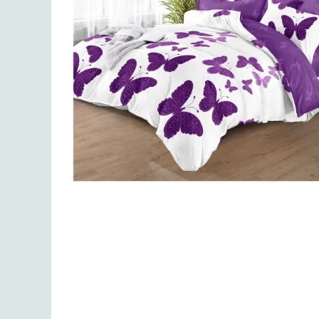
Lenjerii de finet Iprimate Digital
Lenjerii de pat Bumbac 100%
Lenjerii de pat Cocolino
Lenjerii de pat Finet + 2 Draperii
Lenjerii de pat Saten 4 piese cu
elastic
Distribuie
pe
Facebook