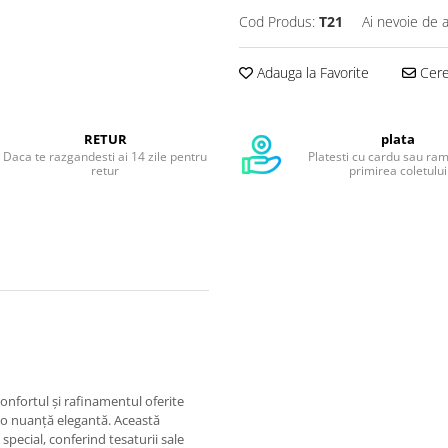
Cod Produs:
T21
Ai nevoie de a
Adauga la Favorite
Cere 
RETUR
plata
Daca te razgandesti ai 14 zile pentru
Platesti cu cardu sau ra
retur
primirea coletului
nfortul și rafinamentul oferite
tr-o nuanță elegantă. Această
special, conferind tesaturii sale