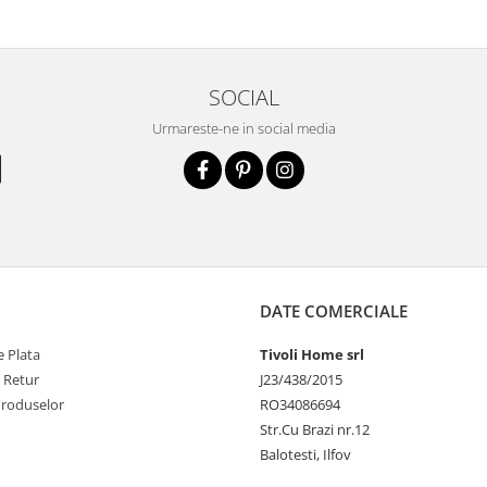
SOCIAL
Urmareste-ne in social media
DATE COMERCIALE
 Plata
Tivoli Home srl
e Retur
J23/438/2015
Produselor
RO34086694
Str.Cu Brazi nr.12
Balotesti, Ilfov