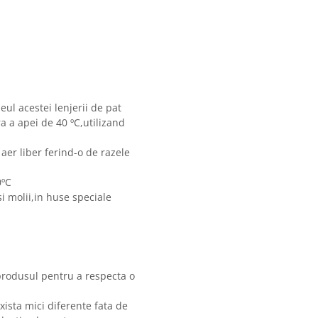
eul acestei lenjerii de pat
 a apei de 40 ºC,utilizand
 aer liber ferind-o de razele
0ºC
i molii,in huse speciale
produsul pentru a respecta o
xista mici diferente fata de