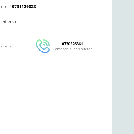
jutor?
0731129023
informatii
0730226361
mburs la
Comanda si prin telefon