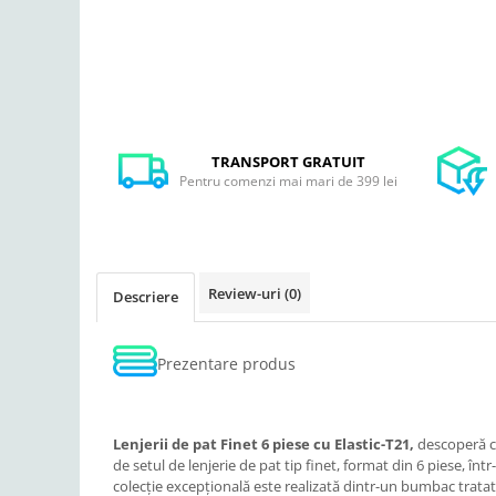
TRANSPORT GRATUIT
Pentru comenzi mai mari de 399 lei
Review-uri
(0)
Descriere
Prezentare produs
Lenjerii de pat Finet 6 piese cu Elastic-T21,
descoperă co
de setul de lenjerie de pat tip finet, format din 6 piese, în
colecție excepțională este realizată dintr-un bumbac tratat 