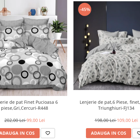
-45%
Lenjerie de pat,6 Piese, finet
erie de pat Finet Pucioasa 6
Triunghiuri-FJ134
piese,Gri,Cercuri-R448
198,00 Lei
109,00 Lei
202,00 Lei
99,00 Lei
ADAUGA IN COS
ADAUGA IN COS