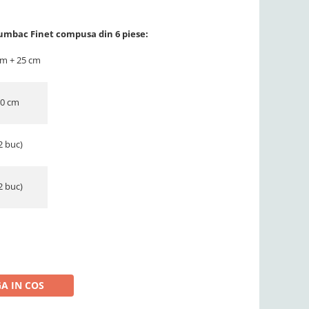
umbac Finet compusa din 6 piese:
cm + 25 cm
30 cm
2 buc)
2 buc)
A IN COS