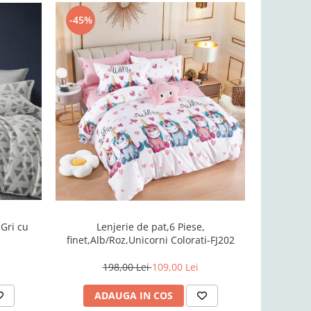
-45%
-51%
,Gri cu
Lenjerie d
Lenjerie de pat,6 Piese,
finet,Alb/Roz,Unicorni Colorati-FJ202
198,00 Lei
109,00 Lei
AD
ADAUGA IN COS