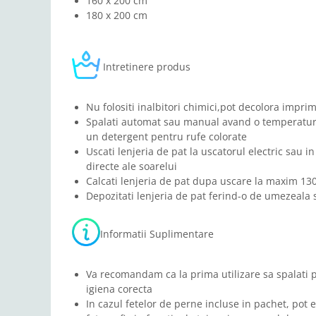
160 x 200 cm
180 x 200 cm
Intretinere produs
Nu folositi inalbitori chimici,pot decolora imprim
Spalati automat sau manual avand o temperatura
un detergent pentru rufe colorate
Uscati lenjeria de pat la uscatorul electric sau in
directe ale soarelui
Calcati lenjeria de pat dupa uscare la maxim 13
Depozitati lenjeria de pat ferind-o de umezeala s
Informatii Suplimentare
Va recomandam ca la prima utilizare sa spalati 
igiena corecta
In cazul fetelor de perne incluse in pachet, pot e