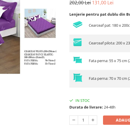
202,00 Lei
131,00 Lei
Lenjerie pentru pat dublu din B
Cearceaf pat: 180 x 200
Cearceaf pilota: 200 x 2
Fata perna: 55 x 75 cm (
Fata perna: 70 x 70 cm (
IN STOC
Durata de livrare:
24-48h
ADAUG