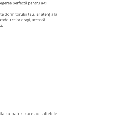
legerea perfectă pentru a-ți
ă dormitorului tău, iar atenția la
 cadou celor dragi, această
ă.
la cu paturi care au saltelele