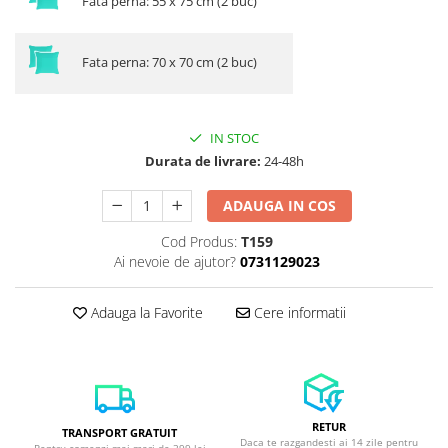
Fata perna: 55 x 75 cm (2 buc)
Fata perna: 70 x 70 cm (2 buc)
IN STOC
Durata de livrare:
24-48h
ADAUGA IN COS
Cod Produs:
T159
Ai nevoie de ajutor?
0731129023
Adauga la Favorite
Cere informatii
RETUR
TRANSPORT GRATUIT
Daca te razgandesti ai 14 zile pentru