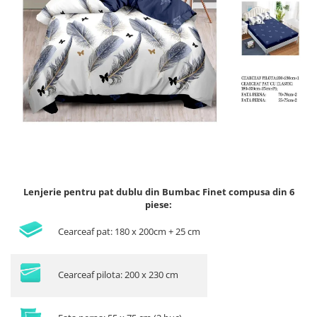
Lenjerii de finet Iprimate Digital
Lenjerii de pat Bumbac 100%
Lenjerii de pat Cocolino
Lenjerii de pat Finet + 2 Draperii
Lenjerii de pat Saten 4 piese cu
elastic
Lenjerie pentru pat dublu din Bumbac Finet compusa din 6
piese:
Cearceaf pat: 180 x 200cm + 25 cm
Cearceaf pilota: 200 x 230 cm