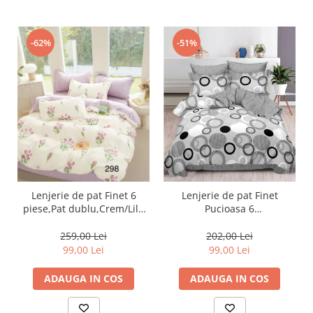
-51%
-62%
Lenjerie de pat Finet 6
Lenjerie de pat Finet
piese,Pat dublu,Crem/Lila
Pucioasa 6
cu Lalele-GR298
piese,Gri,Cercuri-R448
259,00 Lei
202,00 Lei
99,00 Lei
99,00 Lei
ADAUGA IN COS
ADAUGA IN COS