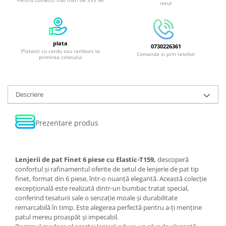
Pentru comenzi mai mari de 399 lei
retur
plata
0730226361
Platesti cu cardu sau ramburs la
Comanda si prin telefon
primirea coletului
Descriere
Prezentare produs
Lenjerii de pat Finet 6 piese cu Elastic-T159,
descoperă
confortul și rafinamentul oferite de setul de lenjerie de pat tip
finet, format din 6 piese, într-o nuanță elegantă. Această colecție
excepțională este realizată dintr-un bumbac tratat special,
conferind tesaturii sale o senzație moale și durabilitate
remarcabilă în timp. Este alegerea perfectă pentru a-ți menține
patul mereu proaspăt și impecabil.