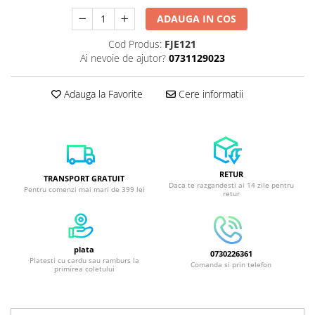
ADAUGA IN COS
Cod Produs:
FJE121
Ai nevoie de ajutor?
0731129023
Adauga la Favorite
Cere informatii
RETUR
TRANSPORT GRATUIT
Daca te razgandesti ai 14 zile pentru
Pentru comenzi mai mari de 399 lei
retur
plata
0730226361
Platesti cu cardu sau ramburs la
Comanda si prin telefon
primirea coletului