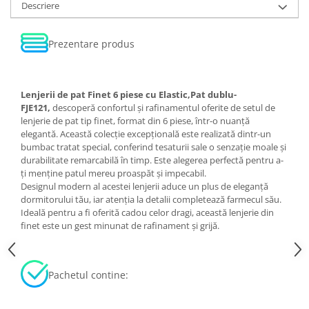
Descriere
Prezentare produs
Lenjerii de pat Finet 6 piese cu Elastic,Pat dublu-
FJE121,
descoperă confortul și rafinamentul oferite de setul de
lenjerie de pat tip finet, format din 6 piese, într-o nuanță
elegantă. Această colecție excepțională este realizată dintr-un
bumbac tratat special, conferind tesaturii sale o senzație moale și
durabilitate remarcabilă în timp. Este alegerea perfectă pentru a-
ți menține patul mereu proaspăt și impecabil.
Designul modern al acestei lenjerii aduce un plus de eleganță
dormitorului tău, iar atenția la detalii completează farmecul său.
Ideală pentru a fi oferită cadou celor dragi, această lenjerie din
finet este un gest minunat de rafinament și grijă.
Pachetul contine: