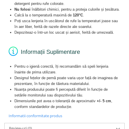
detergent pentru rufe colorate.
Nu folosi
înălbitori chimici, pentru a proteja culorile și țesătura.
Calcă la o temperatură maximă de
120°C
.
Poți usca lenjeria în uscătorul de rufe la temperaturi joase sau
în aer liber, ferită de razele directe ale soarelui.
Depoziteaz-o într-un loc uscat și aerisit, ferită de umezeală.
Informații Suplimentare
Pentru o igienă corectă, îți recomandăm să speli lenjeria
înainte de prima utilizare.
Designul fețelor de pernă poate varia ușor față de imaginea de
prezentare, în funcție de tăietura materialului.
Nuanța produsului poate fi percepută diferit în funcție de
setările monitorului sau dispozitivului tău.
Dimensiunile pot avea o toleranță de aproximativ
+/- 5 cm
,
conform standardelor de producție.
Informatii conformitate produs
Review-uri
(0)