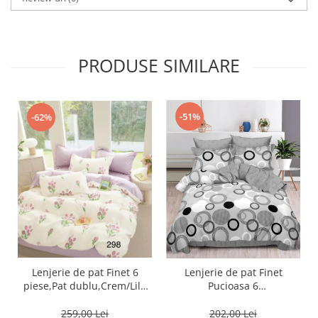
PRODUSE SIMILARE
-51%
-62%
Lenjerie de pat Finet 6
Lenjerie de pat Finet
piese,Pat dublu,Crem/Lila
Pucioasa 6
cu Lalele-GR298
piese,Gri,Cercuri-R448
259,00 Lei
202,00 Lei