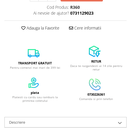
Cod Produs:
R360
Ai nevoie de ajutor?
0731129023
Adauga la Favorite
Cere informatii
RETUR
TRANSPORT GRATUIT
Daca te razgandesti ai 14 zile pentru
Pentru comenzi mai mari de 399 lei
retur
plata
0730226361
Platesti cu cardu sau ramburs la
Comanda si prin telefon
primirea coletului
Descriere