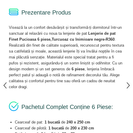
Prezentare Produs
Visează la un confort desăvârșit și transformă-ți dormitorul într-un
sanctuar al relaxării cu noua ta lenjerie de pat
Lenjerie de pat
Finet Pucioasa 6 piese,Turcuoaz cu Inimioare negre-R360
.
Realizată din finet de calitate superioară, recunoscut pentru textura
sa catifelată și moale, această lenjerie îți va învălui nopțile în cea
mai plăcută senzație. Materialul este special tratat pentru a fi
pufos și rezistent, asigurându-ți un somn liniștit și odihnitor. Cu un
design modern și un set generos de
6 piese
, lenjeria îmbracă
perfect patul și adaugă o notă de rafinament decorului tău. Alege
calitatea și confortul pentru tine sau oferă un cadou de neuitat
celor dragi.
Pachetul Complet Conține 6 Piese:
Cearceaf de pat:
1 bucată
de
240 x 250 cm
Cearceaf de pilotă:
1 bucată
de
200 x 230 cm