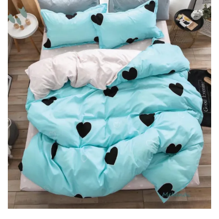
Lenjerii de finet Iprimate Digital
Lenjerii de pat Bumbac 100%
Lenjerii de pat Cocolino
Lenjerii de pat Finet + 2 Draperii
Lenjerii de pat Saten 4 piese cu
elastic