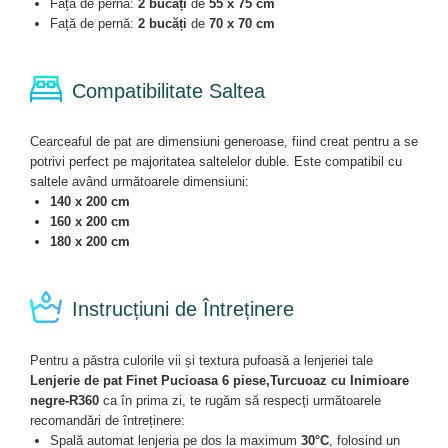
Față de pernă:
2 bucăți
de
55 x 75 cm
Față de pernă:
2 bucăți
de
70 x 70 cm
Compatibilitate Saltea
Cearceaful de pat are dimensiuni generoase, fiind creat pentru a se
potrivi perfect pe majoritatea saltelelor duble. Este compatibil cu
saltele având următoarele dimensiuni:
140 x 200 cm
160 x 200 cm
180 x 200 cm
Instrucțiuni de Întreținere
Pentru a păstra culorile vii și textura pufoasă a lenjeriei tale
Lenjerie de pat Finet Pucioasa 6 piese,Turcuoaz cu Inimioare
negre-R360
ca în prima zi, te rugăm să respecți următoarele
recomandări de întreținere:
Spală automat lenjeria pe dos la maximum
30°C
, folosind un