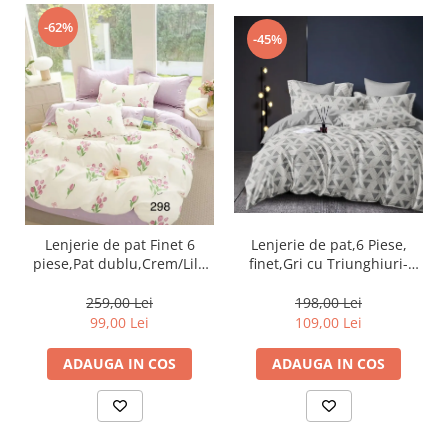
-62%
-45%
Lenjerie de pat,6 Piese,
Lenjerie de pat Finet 6
finet,Gri cu Triunghiuri-
piese,Pat dublu,Crem/Lila
FJ134
cu Lalele-GR298
198,00 Lei
259,00 Lei
109,00 Lei
99,00 Lei
ADAUGA IN COS
ADAUGA IN COS