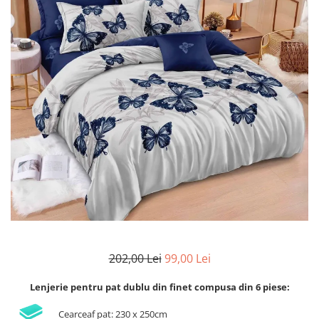
Lenjerii de finet Iprimate Digital
Lenjerii de pat Bumbac 100%
Lenjerii de pat Cocolino
Lenjerii de pat Finet + 2 Draperii
Lenjerii de pat Saten 4 piese cu
elastic
202,00 Lei
99,00 Lei
Lenjerie pentru pat dublu din finet compusa din 6 piese:
Cearceaf pat: 230 x 250cm