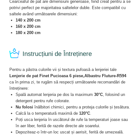
Cearceaful de pat are dimensiuni generoase, fiind creat pentru a se
potrivi perfect pe majoritatea saltelelor duble. Este compatibil cu
saltele având următoarele dimensiuni:
140 x 200 cm
160 x 200 cm
180 x 200 cm
Instrucțiuni de Întreținere
Pentru a păstra culorile vii și textura pufoasă a lenjeriei tale
Lenjerie de pat Finet Pucioasa 6 piese,Albastru Fluture-R594
ca în prima zi, te rugăm să respecți următoarele recomandări de
întreținere:
Spală automat lenjeria pe dos la maximum
30°C
, folosind un
detergent pentru rufe colorate.
Nu folosi
înălbitori chimici, pentru a proteja culorile și țesătura.
Calcă la o temperatură maximă de
120°C
.
Poți usca lenjeria în uscătorul de rufe la temperaturi joase sau
în aer liber, ferită de razele directe ale soarelui.
Depoziteaz-o într-un loc uscat și aerisit, ferită de umezeală.