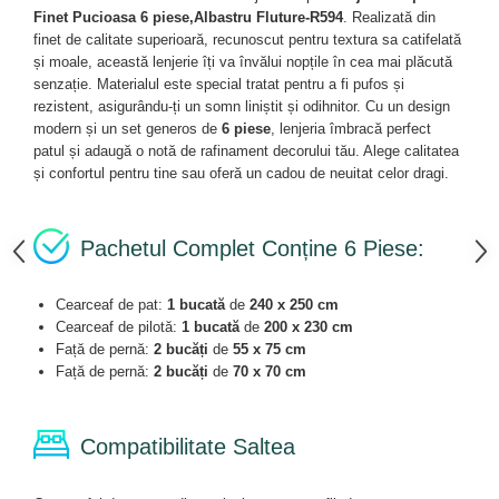
Finet Pucioasa 6 piese,Albastru Fluture-R594
. Realizată din
finet de calitate superioară, recunoscut pentru textura sa catifelată
și moale, această lenjerie îți va învălui nopțile în cea mai plăcută
senzație. Materialul este special tratat pentru a fi pufos și
rezistent, asigurându-ți un somn liniștit și odihnitor. Cu un design
modern și un set generos de
6 piese
, lenjeria îmbracă perfect
patul și adaugă o notă de rafinament decorului tău. Alege calitatea
și confortul pentru tine sau oferă un cadou de neuitat celor dragi.
Pachetul Complet Conține 6 Piese:
Cearceaf de pat:
1 bucată
de
240 x 250 cm
Cearceaf de pilotă:
1 bucată
de
200 x 230 cm
Față de pernă:
2 bucăți
de
55 x 75 cm
Față de pernă:
2 bucăți
de
70 x 70 cm
Compatibilitate Saltea