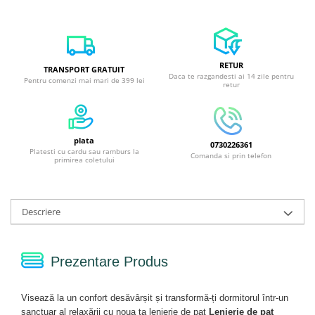
RETUR
TRANSPORT GRATUIT
Daca te razgandesti ai 14 zile pentru
Pentru comenzi mai mari de 399 lei
retur
plata
0730226361
Platesti cu cardu sau ramburs la
Comanda si prin telefon
primirea coletului
Descriere
Prezentare Produs
Visează la un confort desăvârșit și transformă-ți dormitorul într-un
sanctuar al relaxării cu noua ta lenjerie de pat
Lenjerie de pat