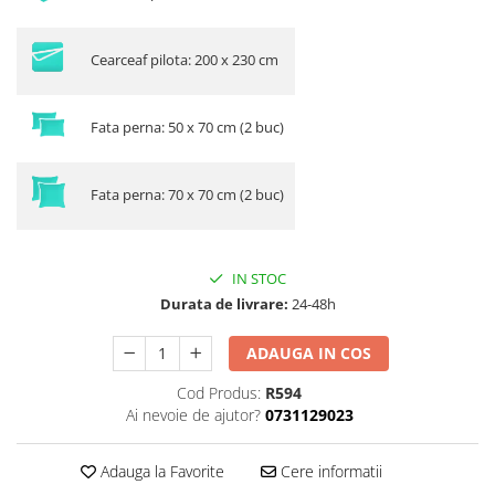
Cearceaf pilota: 200 x 230 cm
Fata perna: 50 x 70 cm (2 buc)
Fata perna: 70 x 70 cm (2 buc)
IN STOC
Durata de livrare:
24-48h
ADAUGA IN COS
Cod Produs:
R594
Ai nevoie de ajutor?
0731129023
Adauga la Favorite
Cere informatii