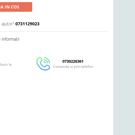
A IN COS
 ajutor?
0731129023
informatii
0730226361
mburs la
Comanda si prin telefon