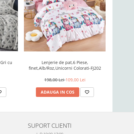
-51%
,Gri cu
Lenjerie d
Lenjerie de pat,6 Piese,
finet,Alb/Roz,Unicorni Colorati-FJ202
198,00 Lei
109,00 Lei
AD
ADAUGA IN COS
SUPORT CLIENTI