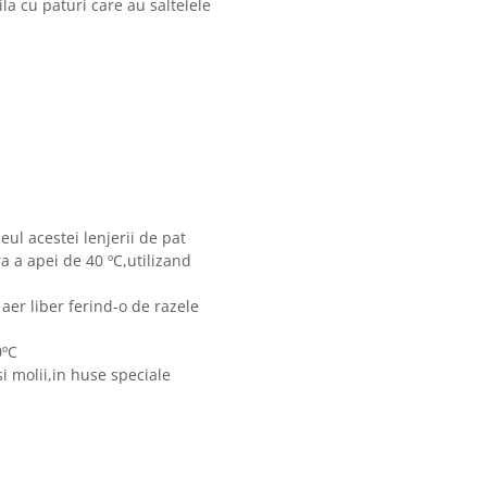
la cu paturi care au saltelele
eul acestei lenjerii de pat
 a apei de 40 ºC,utilizand
 aer liber ferind-o de razele
0ºC
i molii,in huse speciale