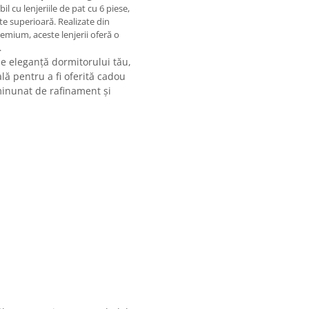
l cu lenjeriile de pat cu 6 piese,
ate superioară. Realizate din
mium, aceste lenjerii oferă o
.
de eleganță dormitorului tău,
lă pentru a fi oferită cadou
 minunat de rafinament și