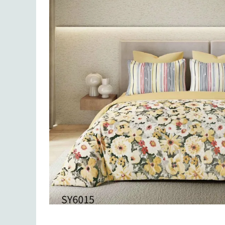
Lenjerii de finet Iprimate Digital
Lenjerii de pat Bumbac 100%
Lenjerii de pat Cocolino
Lenjerii de pat Finet + 2 Draperii
Lenjerii de pat Saten 4 piese cu
elastic
Distribuie
pe