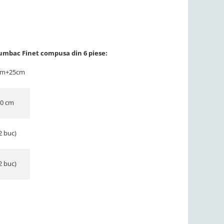
umbac Finet compusa din 6 piese:
0cm+25cm
30 cm
2 buc)
2 buc)