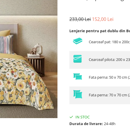
233,00 Lei
152,00 Lei
Lenjerie pentru pat dublu din B
Cearceaf pat: 180 x 20
Cearceaf pilota: 200 x 2
Fata perna: 50 x 70 cm (
Fata perna: 70 x 70 cm (
IN STOC
Durata de livrare:
24-48h