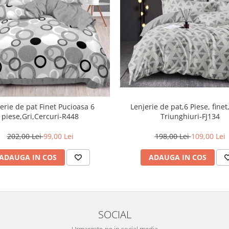
Lenjerie de pat,6 Piese, finet
erie de pat Finet Pucioasa 6
Triunghiuri-FJ134
piese,Gri,Cercuri-R448
198,00 Lei
109,00 Lei
202,00 Lei
99,00 Lei
ADAUGA IN COS
ADAUGA IN COS
SOCIAL