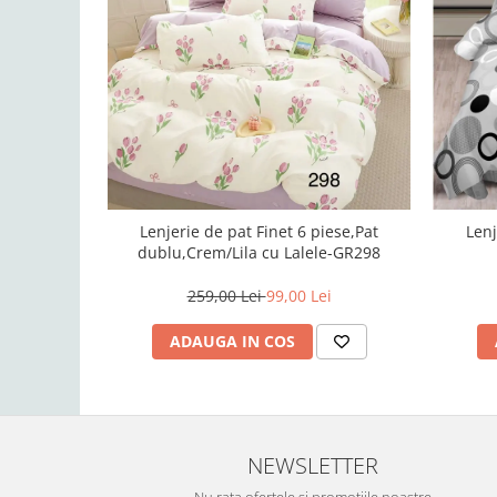
Lenjerie de pat Finet 6 piese,Pat
Lenj
dublu,Crem/Lila cu Lalele-GR298
259,00 Lei
99,00 Lei
ADAUGA IN COS
NEWSLETTER