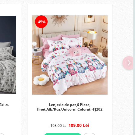
-45%
-51
Gri cu
Lenjerie de pat,6 Piese,
Lenj
finet,Alb/Roz,Unicorni Colorati-FJ202
109,00 Lei
198,00 Lei