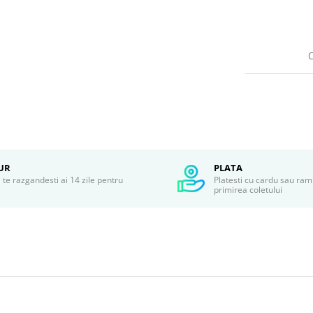
C
UR
PLATA
te razgandesti ai 14 zile pentru
Platesti cu cardu sau ram
r
primirea coletului