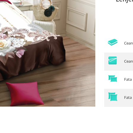
Cear
Cearc
Fata 
Fata 