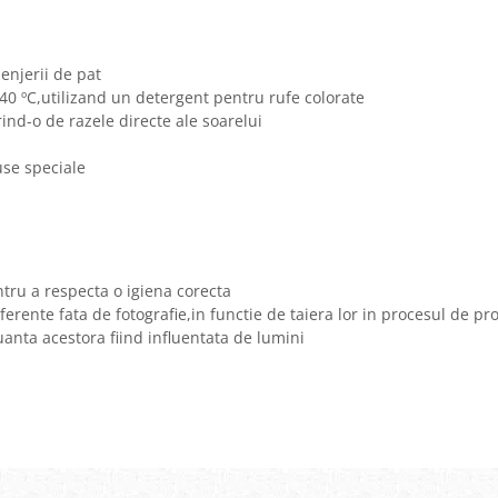
lenjerii de pat
0 ºC,utilizand un detergent pentru rufe colorate
erind-o de razele directe ale soarelui
use speciale
tru a respecta o igiena corecta
iferente fata de fotografie,in functie de taiera lor in procesul de pr
nuanta acestora fiind influentata de lumini