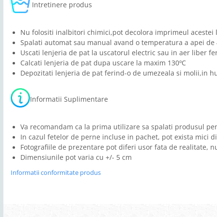
Intretinere produs
Nu folositi inalbitori chimici,pot decolora imprimeul acestei 
Spalati automat sau manual avand o temperatura a apei de 4
Uscati lenjeria de pat la uscatorul electric sau in aer liber f
Calcati lenjeria de pat dupa uscare la maxim 130ºC
Depozitati lenjeria de pat ferind-o de umezeala si molii,in h
Informatii Suplimentare
Va recomandam ca la prima utilizare sa spalati produsul pen
In cazul fetelor de perne incluse in pachet, pot exista mici d
Fotografiile de prezentare pot diferi usor fata de realitate, 
Dimensiunile pot varia cu +/- 5 cm
Informatii conformitate produs