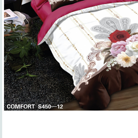
Lenjerii de finet Iprimate Digital
Lenjerii de pat Bumbac 100%
Lenjerii de pat Cocolino
Lenjerii de pat Finet + 2 Draperii
Lenjerii de pat Saten 4 piese cu
elastic