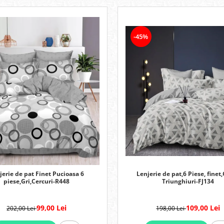
-45%
Lenjerie de pat,6 Piese, finet,
jerie de pat Finet Pucioasa 6
Triunghiuri-FJ134
piese,Gri,Cercuri-R448
109,00 Lei
99,00 Lei
198,00 Lei
202,00 Lei