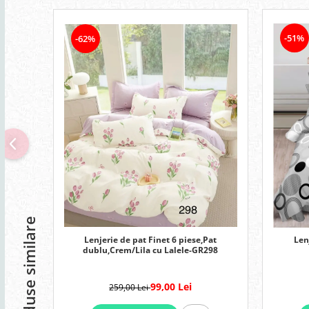
-51%
-62%
Produse similare
Lenjerie de pat Finet 6 piese,Pat
Len
dublu,Crem/Lila cu Lalele-GR298
99,00 Lei
259,00 Lei