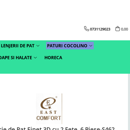
0731129023
0,00
LENJERII DE PAT
PATURI COCOLINO
APE SI HALATE
HORECA
ie de Pat Finet 3D cu 2 Fete, 6 Piese-S462