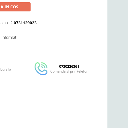
A IN COS
 ajutor?
0731129023
informatii
Distribuie
pe
Facebook
0730226361
mburs la
Comanda si prin telefon