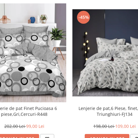
-45%
Lenjerie de pat,6 Piese, finet
erie de pat Finet Pucioasa 6
Triunghiuri-FJ134
piese,Gri,Cercuri-R448
198,00 Lei
109,00 Lei
202,00 Lei
99,00 Lei