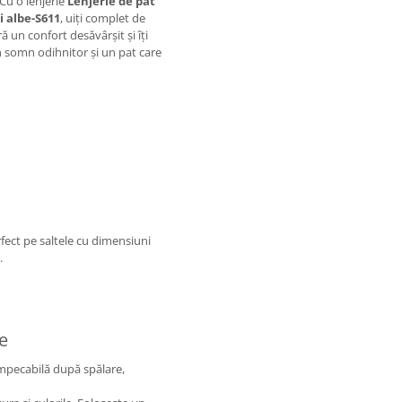
Cu o lenjerie
Lenjerie de pat
i albe-S611
, uiți complet de
ră un confort desăvârșit și îți
n somn odihnitor și un pat care
rfect pe saltele cu dimensiuni
.
re
mpecabilă după spălare,