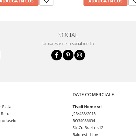
ADAUGA IN COS
ADAUGA IN COS
SOCIAL
Urmareste-ne in social media
DATE COMERCIALE
 Plata
Tivoli Home srl
e Retur
J23/438/2015
Produselor
RO34086694
Str.Cu Brazi nr.12
Balotesti, Ilfov