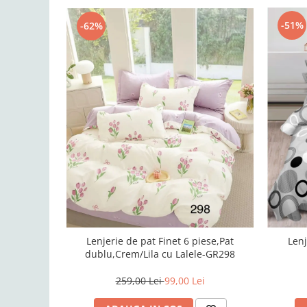
-51%
-62%
Lenjerie de pat Finet 6 piese,Pat
Lenj
dublu,Crem/Lila cu Lalele-GR298
259,00 Lei
99,00 Lei