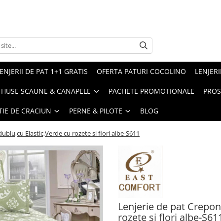
ENJERII DE PAT 1+1 GRATIS
OFERTA PATURI COCOLINO
LENJERI
HUSE SCAUNE & CANAPELE
PACHETE PROMOTIONALE
PROS
TIE DE CRACIUN
PERNE & PILOTE
BLOG
ublu,cu Elastic,Verde cu rozete si flori albe-S611
Lenjerie de pat Crepon
rozete si flori albe-S61