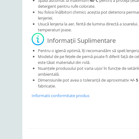
Spală automat la maximum
40°C
pentru a proteja țesăt
detergent pentru rufe colorate.
Nu folosi înălbitori chimici; aceștia pot deteriora perma
lenjeriei.
Usucă lenjeria la aer, ferită de lumina directă a soarelui
temperaturi joase.
Informații Suplimentare
Pentru o igienă optimă, îți recomandăm să speli lenjeria
Modelul de pe fețele de pernă poate fi diferit față de ce
este tăiat materialul din rolă.
Nuanțele produsului pot varia ușor în funcție de setări
ambientală.
Dimensiunile pot avea o toleranță de aproximativ
+/- 
fabricație.
Informatii conformitate produs