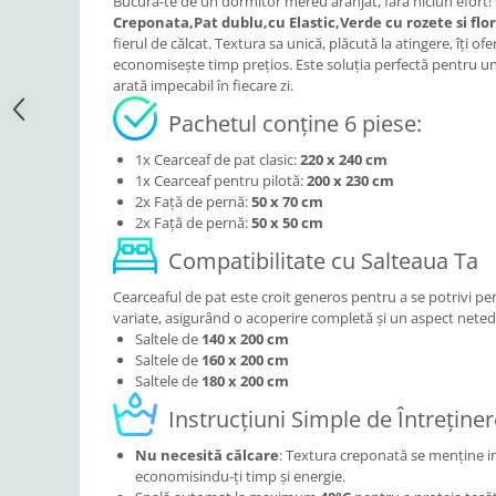
Bucură-te de un dormitor mereu aranjat, fără niciun efort! 
Creponata,Pat dublu,cu Elastic,Verde cu rozete si flor
fierul de călcat. Textura sa unică, plăcută la atingere, îți ofe
economisește timp prețios. Este soluția perfectă pentru u
arată impecabil în fiecare zi.
Pachetul conține 6 piese:
1x Cearceaf de pat clasic:
220 x 240 cm
1x Cearceaf pentru pilotă:
200 x 230 cm
2x Față de pernă:
50 x 70 cm
2x Față de pernă:
50 x 50 cm
Compatibilitate cu Salteaua Ta
Cearceaful de pat este croit generos pentru a se potrivi pe
variate, asigurând o acoperire completă și un aspect neted
Saltele de
140 x 200 cm
Saltele de
160 x 200 cm
Saltele de
180 x 200 cm
Instrucțiuni Simple de Întreține
Nu necesită călcare
: Textura creponată se menține i
economisindu-ți timp și energie.