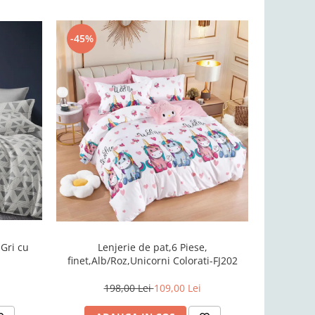
-45%
-51%
,Gri cu
Lenjerie d
Lenjerie de pat,6 Piese,
finet,Alb/Roz,Unicorni Colorati-FJ202
198,00 Lei
109,00 Lei