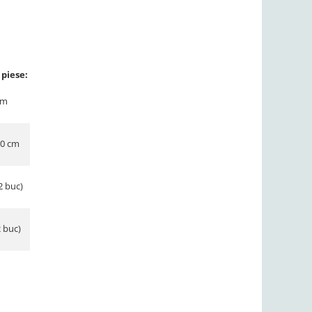
 piese:
cm
30 cm
2 buc)
2 buc)