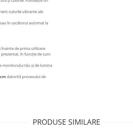
ura și culorile. Folosește un
nent culorile vibrante ale
, sau în uscătorul automat la
 înainte de prima utilizare.
l prezentat, în funcție de cum
le monitorului tău și de lumina
5 cm
datorită procesului de
PRODUSE SIMILARE