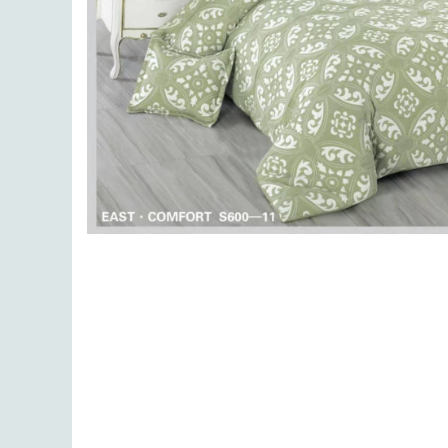
Lenjerii de finet Iprimate Digital
Lenjerii de pat Bumbac 100%
Lenjerii de pat Cocolino
Lenjerii de pat Finet + 2 Draperii
Lenjerii de pat Saten 4 piese cu
elastic