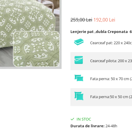
259,00 Lei
192,00 Lei
Lenjerie pat ,dubla Creponata 6
Cearceaf pat: 220 x 240
Cearceaf pilota: 200 x 2
Fata perna: 50 x 70 cm (
Fata perna:50 x 50 cm (
IN STOC
Durata de livrare:
24-48h