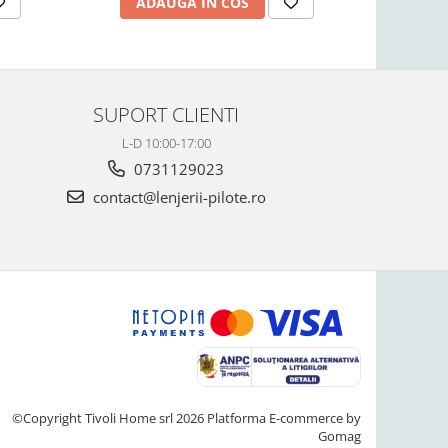
AD
ADAUGA IN COS
SUPORT CLIENTI
L-D 10:00-17:00
0731129023
contact@lenjerii-pilote.ro
©Copyright Tivoli Home srl 2026
Platforma E-commerce by
Gomag