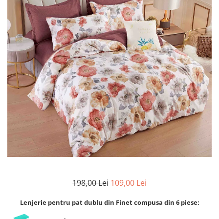
Lenjerii de finet Iprimate Digital
Lenjerii de pat Bumbac 100%
Lenjerii de pat Cocolino
Lenjerii de pat Finet + 2 Draperii
Lenjerii de pat Saten 4 piese cu
elastic
198,00 Lei
109,00 Lei
Lenjerie pentru pat dublu din Finet compusa din 6 piese: