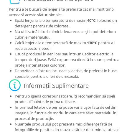
Pentru a te bucura de lenjeria ta preferată cât mai mult timp,
urmează aceste sfaturi simple:
Spală lenjeria la o temperatură de maxim
40°C
, folosind un
detergent pentru rufe colorate.
Nu utiliza înălbitori chimici, deoarece aceștia pot deteriora
culorile materialului.
Calcă lenjeria la o temperatură de maxim
130°C
pentru a-i
reda aspectul neted.
Usucă produsul în aer liber sau într-un uscător electric, la
temperaturi joase. Evită expunerea directă la soare pentru a
proteja intensitatea culorilor.
Depoziteaz-o într-un loc uscat și aerisit, de preferat în huse
speciale, pentru a o feri de umezeală.
Informații Suplimentare
Pentru o igienă corespunzătoare, îți recomandăm să speli
produsul înainte de prima utilizare.
Imprimeul fețelor de pernă poate varia ușor față de cel din
imagine, în funcție de modul în care este tăiat materialul în
procesul de producție.
Nuanțele produsului pot prezenta mici diferențe față de
fotografiile de pe site, din cauza setărilor de luminozitate ale