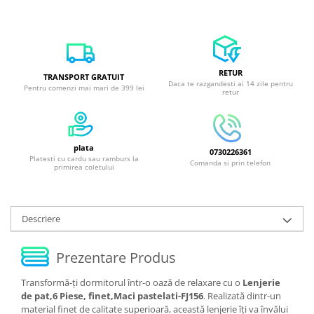
RETUR
TRANSPORT GRATUIT
Daca te razgandesti ai 14 zile pentru
Pentru comenzi mai mari de 399 lei
retur
plata
0730226361
Platesti cu cardu sau ramburs la
Comanda si prin telefon
primirea coletului
Descriere
Prezentare Produs
Transformă-ți dormitorul într-o oază de relaxare cu o
Lenjerie
de pat,6 Piese, finet,Maci pastelati-FJ156
. Realizată dintr-un
material finet de calitate superioară, această lenjerie îți va învălui