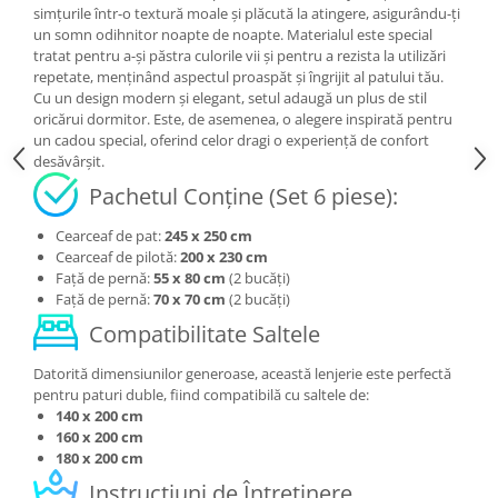
simțurile într-o textură moale și plăcută la atingere, asigurându-ți
un somn odihnitor noapte de noapte. Materialul este special
tratat pentru a-și păstra culorile vii și pentru a rezista la utilizări
repetate, menținând aspectul proaspăt și îngrijit al patului tău.
Cu un design modern și elegant, setul adaugă un plus de stil
oricărui dormitor. Este, de asemenea, o alegere inspirată pentru
un cadou special, oferind celor dragi o experiență de confort
desăvârșit.
Pachetul Conține (Set 6 piese):
Cearceaf de pat:
245 x 250 cm
Cearceaf de pilotă:
200 x 230 cm
Față de pernă:
55 x 80 cm
(2 bucăți)
Față de pernă:
70 x 70 cm
(2 bucăți)
Compatibilitate Saltele
Datorită dimensiunilor generoase, această lenjerie este perfectă
pentru paturi duble, fiind compatibilă cu saltele de:
140 x 200 cm
160 x 200 cm
180 x 200 cm
Instrucțiuni de Întreținere