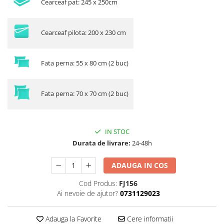
Cearceaf pat: 245 x 250cm
Cearceaf pilota: 200 x 230 cm
Fata perna: 55 x 80 cm (2 buc)
Fata perna: 70 x 70 cm (2 buc)
IN STOC
Durata de livrare:
24-48h
ADAUGA IN COS
Cod Produs:
FJ156
Ai nevoie de ajutor?
0731129023
Adauga la Favorite
Cere informatii