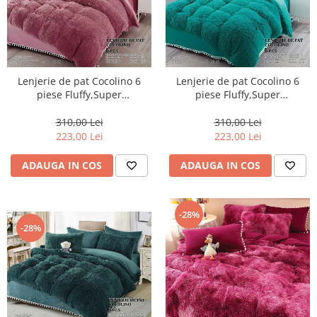
Lenjerie de pat Cocolino 6
Lenjerie de pat Cocolino 6
piese Fluffy,Super
piese Fluffy,Super
pufoase,Purpuriu-COF3
pufoase,Turcoaz-COF7
310,00 Lei
310,00 Lei
223,00 Lei
223,00 Lei
ADAUGA IN COS
ADAUGA IN COS
-28%
-28%