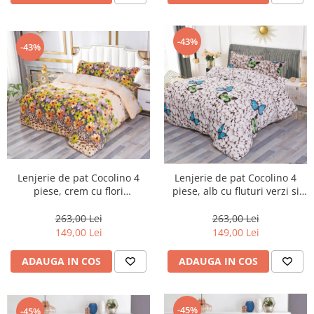
-43%
-43%
Lenjerie de pat Cocolino 4
Lenjerie de pat Cocolino 4
piese, crem cu flori
piese, alb cu fluturi verzi si
multicolore-LN24
albastri-LN26
263,00 Lei
263,00 Lei
149,00 Lei
149,00 Lei
ADAUGA IN COS
ADAUGA IN COS
-45%
-45%