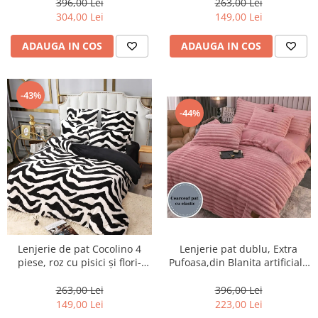
396,00 Lei
263,00 Lei
304,00 Lei
149,00 Lei
ADAUGA IN COS
ADAUGA IN COS
-43%
-44%
Lenjerie pat dublu, Extra
Lenjerie de pat Cocolino 4
Pufoasa,din Blanita artificiala
piese, roz cu pisici și flori-
de Iepure, 4 piese,Roz-BV20
LN23
396,00 Lei
263,00 Lei
223,00 Lei
149,00 Lei