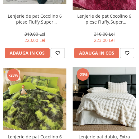
Lenjerie de pat Cocolino 6
Lenjerie de pat Cocolino 6
piese Fluffy,Super
piese Fluffy,Super
pufoase,Verde inchis-COF9
pufoase,grena-degrade-
COF30
310,00 Lei
310,00 Lei
223,00 Lei
223,00 Lei
ADAUGA IN COS
ADAUGA IN COS
-23%
-28%
Lenjerie de pat Cocolino 6
Lenjerie pat dublu, Extra