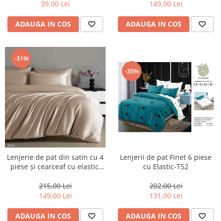
99,00 Lei
149,00 Lei
ADAUGA IN COS
ADAUGA IN COS
-31%
-35%
Lenjerie de pat din satin cu 4
Lenjerii de pat Finet 6 piese
piese și cearceaf cu elastic,
cu Elastic-T52
bej cu luciu discret-GD8012
215,00 Lei
202,00 Lei
149,00 Lei
131,00 Lei
ADAUGA IN COS
ADAUGA IN COS