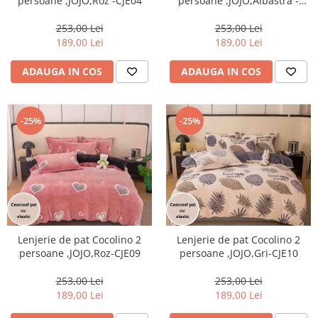
persoane ,JOJO,Roz -CJE04
persoane ,JOJO,Albastra -
CJE06
253,00 Lei
253,00 Lei
189,00 Lei
189,00 Lei
ADAUGA IN COS
ADAUGA IN COS
-25%
-25%
Lenjerie de pat Cocolino 2
Lenjerie de pat Cocolino 2
persoane ,JOJO,Roz-CJE09
persoane ,JOJO,Gri-CJE10
253,00 Lei
253,00 Lei
189,00 Lei
189,00 Lei