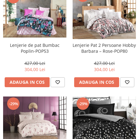
Lenjerie de pat Bumbac
Lenjerie Pat 2 Persoane Hobby
Poplin-POP53
Barbara – Rose-POP80
427,00 Lei
427,00 Lei
304,00 Lei
304,00 Lei
ADAUGA IN COS
ADAUGA IN COS
-29%
-29%