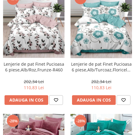
Lenjerie de pat Finet Pucioasa
Lenjerie de pat Finet Pucioasa
6 piese,Alb/Roz,Frunze-R460
6 piese,Alb/Turcoaz,Floricele-
R464
202,34 Lei
202,34 Lei
110,83 Lei
110,83 Lei
ADAUGA IN COS
ADAUGA IN COS
-28%
-28%