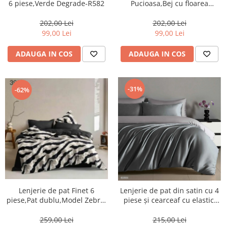
Pucioasa,Bej cu floarea
6 piese,Verde Degrade-R582
soareui-LP1071
202,00 Lei
202,00 Lei
99,00 Lei
99,00 Lei
ADAUGA IN COS
ADAUGA IN COS
-31%
-62%
Lenjerie de pat Finet 6
Lenjerie de pat din satin cu 4
piese,Pat dublu,Model Zebra-
piese și cearceaf cu elastic,
GR398
gri elegant cu drapaje-
GD8004
259,00 Lei
215,00 Lei