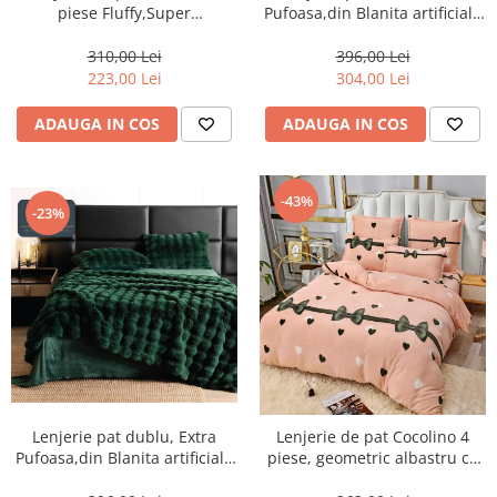
piese Fluffy,Super
Pufoasa,din Blanita artificiala
pufoase,Verde-gri-COF33
de Iepure, 6 piese,Crem-BV4
310,00 Lei
396,00 Lei
223,00 Lei
304,00 Lei
ADAUGA IN COS
ADAUGA IN COS
-43%
-23%
Lenjerie pat dublu, Extra
Lenjerie de pat Cocolino 4
Pufoasa,din Blanita artificiala
piese, geometric albastru cu
de Iepure, 6 piese,Verde-BV6
verde-LN22