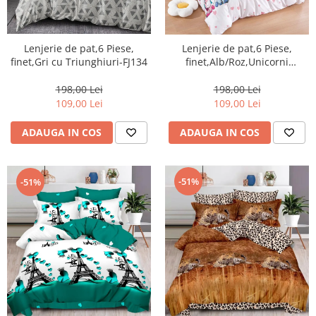
Lenjerie de pat,6 Piese,
Lenjerie de pat,6 Piese,
finet,Gri cu Triunghiuri-FJ134
finet,Alb/Roz,Unicorni
Colorati-FJ202
198,00 Lei
198,00 Lei
109,00 Lei
109,00 Lei
ADAUGA IN COS
ADAUGA IN COS
-51%
-51%