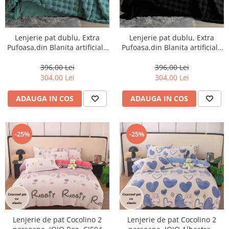
Lenjerie pat dublu, Extra
Lenjerie pat dublu, Extra
Pufoasa,din Blanita artificiala
Pufoasa,din Blanita artificiala
de Iepure, 6 piese-BV40
de Iepure, 6 piese,Negru-
BV18
396,00 Lei
396,00 Lei
304,00 Lei
304,00 Lei
ADAUGA IN COS
ADAUGA IN COS
-25%
-25%
Lenjerie de pat Cocolino 2
Lenjerie de pat Cocolino 2