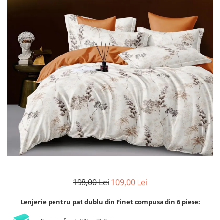
Lenjerii de finet Iprimate Digital
Lenjerii de pat Bumbac 100%
Lenjerii de pat Cocolino
Lenjerii de pat Finet + 2 Draperii
Lenjerii de pat Saten 4 piese cu
elastic
198,00 Lei
109,00 Lei
Lenjerie pentru pat dublu din Finet compusa din 6 piese: