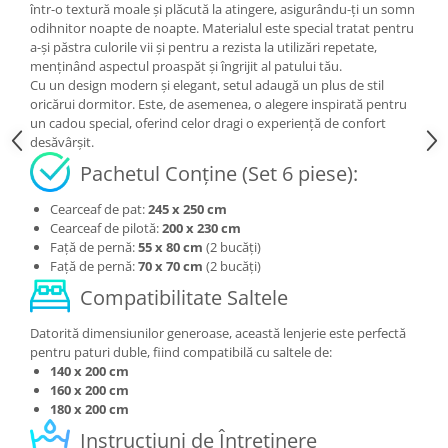
într-o textură moale și plăcută la atingere, asigurându-ți un somn
odihnitor noapte de noapte. Materialul este special tratat pentru
a-și păstra culorile vii și pentru a rezista la utilizări repetate,
menținând aspectul proaspăt și îngrijit al patului tău.
Cu un design modern și elegant, setul adaugă un plus de stil
oricărui dormitor. Este, de asemenea, o alegere inspirată pentru
un cadou special, oferind celor dragi o experiență de confort
desăvârșit.
Pachetul Conține (Set 6 piese):
Cearceaf de pat:
245 x 250 cm
Cearceaf de pilotă:
200 x 230 cm
Față de pernă:
55 x 80 cm
(2 bucăți)
Față de pernă:
70 x 70 cm
(2 bucăți)
Compatibilitate Saltele
Datorită dimensiunilor generoase, această lenjerie este perfectă
pentru paturi duble, fiind compatibilă cu saltele de:
140 x 200 cm
160 x 200 cm
180 x 200 cm
Instrucțiuni de Întreținere