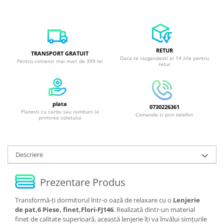
RETUR
TRANSPORT GRATUIT
Daca te razgandesti ai 14 zile pentru
Pentru comenzi mai mari de 399 lei
retur
plata
0730226361
Platesti cu cardu sau ramburs la
Comanda si prin telefon
primirea coletului
Descriere
Prezentare Produs
Transformă-ți dormitorul într-o oază de relaxare cu o
Lenjerie
de pat,6 Piese, finet,Flori-FJ146
. Realizată dintr-un material
finet de calitate superioară, această lenjerie îți va învălui simțurile