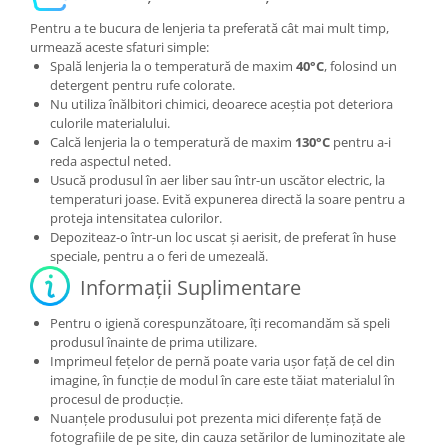
Pentru a te bucura de lenjeria ta preferată cât mai mult timp,
urmează aceste sfaturi simple:
Spală lenjeria la o temperatură de maxim
40°C
, folosind un
detergent pentru rufe colorate.
Nu utiliza înălbitori chimici, deoarece aceștia pot deteriora
culorile materialului.
Calcă lenjeria la o temperatură de maxim
130°C
pentru a-i
reda aspectul neted.
Usucă produsul în aer liber sau într-un uscător electric, la
temperaturi joase. Evită expunerea directă la soare pentru a
proteja intensitatea culorilor.
Depoziteaz-o într-un loc uscat și aerisit, de preferat în huse
speciale, pentru a o feri de umezeală.
Informații Suplimentare
Pentru o igienă corespunzătoare, îți recomandăm să speli
produsul înainte de prima utilizare.
Imprimeul fețelor de pernă poate varia ușor față de cel din
imagine, în funcție de modul în care este tăiat materialul în
procesul de producție.
Nuanțele produsului pot prezenta mici diferențe față de
fotografiile de pe site, din cauza setărilor de luminozitate ale