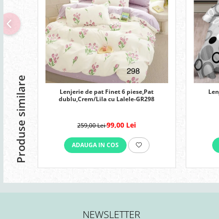
Produse similare
Lenjerie de pat Finet 6 piese,Pat
Len
dublu,Crem/Lila cu Lalele-GR298
99,00 Lei
259,00 Lei
ADAUGA IN COS
NEWSLETTER