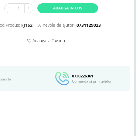
ADAUGA IN COS
od Produs:
FJ152
Ai nevoie de ajutor?
0731129023
Adauga la Favorite
Distribuie
pe
Facebook
0730226361
burs la
Comanda si prin telefon