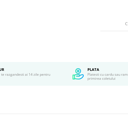
C
UR
PLATA
te razgandesti ai 14 zile pentru
Platesti cu cardu sau ram
r
primirea coletului