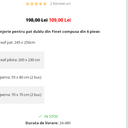
2 Review-uri
198,00 Lei
109,00 Lei
njerie pentru pat dublu din Finet compusa din 6 piese:
ceaf pat: 245 x 250cm
eaf pilota: 200 x 230 cm
perna: 55 x 80 cm (2 buc)
perna: 70 x 70 cm (2 buc)
IN STOC
Durata de livrare:
24-48h