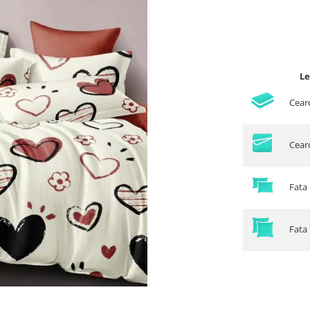
Le
Cear
Cearc
Fata 
Fata 