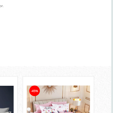
or.
-45%