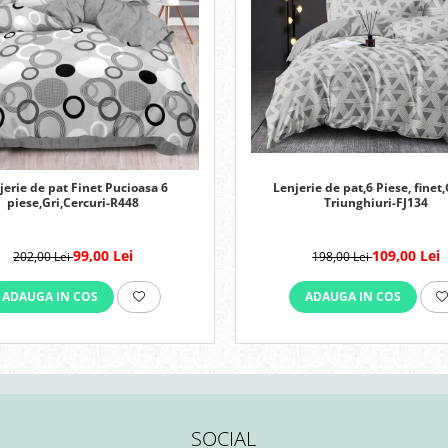
Lenjerie de pat,6 Piese, finet,
jerie de pat Finet Pucioasa 6
Triunghiuri-FJ134
piese,Gri,Cercuri-R448
109,00 Lei
99,00 Lei
198,00 Lei
202,00 Lei
ADAUGA IN COS
ADAUGA IN COS
SOCIAL