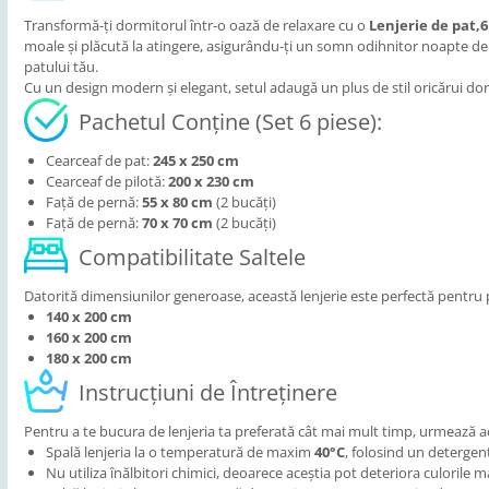
Transformă-ți dormitorul într-o oază de relaxare cu o
Lenjerie de pat,6
moale și plăcută la atingere, asigurându-ți un somn odihnitor noapte de noa
patului tău.
Cu un design modern și elegant, setul adaugă un plus de stil oricărui dor
Pachetul Conține (Set 6 piese):
Cearceaf de pat:
245 x 250 cm
Cearceaf de pilotă:
200 x 230 cm
Față de pernă:
55 x 80 cm
(2 bucăți)
Față de pernă:
70 x 70 cm
(2 bucăți)
Compatibilitate Saltele
Datorită dimensiunilor generoase, această lenjerie este perfectă pentru p
140 x 200 cm
160 x 200 cm
180 x 200 cm
Instrucțiuni de Întreținere
Pentru a te bucura de lenjeria ta preferată cât mai mult timp, urmează ac
Spală lenjeria la o temperatură de maxim
40°C
, folosind un detergen
Nu utiliza înălbitori chimici, deoarece aceștia pot deteriora culorile ma