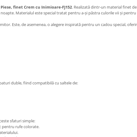
 Piese, finet Crem cu Inimioare-FJ152
. Realizată dintr-un material finet de 
pte. Materialul este special tratat pentru a-și păstra culorile vii și pentru a 
mitor. Este, de asemenea, o alegere inspirată pentru un cadou special, oferi
aturi duble, fiind compatibilă cu saltele de:
este sfaturi simple:
t pentru rufe colorate.
terialului.