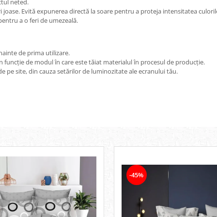
tul neted.
i joase. Evită expunerea directă la soare pentru a proteja intensitatea culoril
 pentru a o feri de umezeală.
ainte de prima utilizare.
n funcție de modul în care este tăiat materialul în procesul de producție.
e pe site, din cauza setărilor de luminozitate ale ecranului tău.
-45%