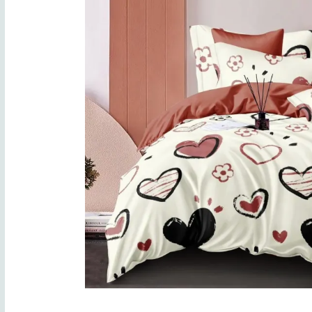
Lenjerii de finet Iprimate Digital
Lenjerii de pat Bumbac 100%
Lenjerii de pat Cocolino
Lenjerii de pat Finet + 2 Draperii
Lenjerii de pat Saten 4 piese cu
elastic