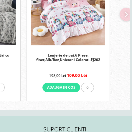
-51
Gri cu
Lenjerie de pat,6 Piese,
Lenj
finet,Alb/Roz,Unicorni Colorati-FJ202
109,00 Lei
198,00 Lei
ADAUGA IN COS
SUPORT CLIENTI