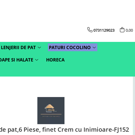
0731129023
0,00
LENJERII DE PAT
PATURI COCOLINO
APE SI HALATE
HORECA
de pat,6 Piese, finet Crem cu Inimioare-FJ152