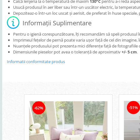
Calcă lenjeria la o temperatură de maxim
130°C
pentru a-i reda aspec
Usucă produsul în aer liber sau într-un uscător electric, la temperatur
Depoziteaz-o într-un loc uscat și aerisit, de preferat în huse speciale,
Informații Suplimentare
Pentru o igienă corespunzătoare, îți recomandăm să speli produsul în
Imprimeul fețelor de pernă poate varia ușor față de cel din imagine, î
Nuanțele produsului pot prezenta mici diferențe față de fotografiile d
Dimensiunile pieselor pot avea o toleranță de aproximativ
+/- 5 cm
.
Informatii conformitate produs
-51%
-62%