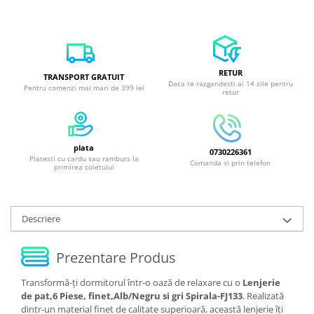
RETUR
TRANSPORT GRATUIT
Daca te razgandesti ai 14 zile pentru
Pentru comenzi mai mari de 399 lei
retur
plata
0730226361
Platesti cu cardu sau ramburs la
Comanda si prin telefon
primirea coletului
Descriere
Prezentare Produs
Transformă-ți dormitorul într-o oază de relaxare cu o
Lenjerie
de pat,6 Piese, finet,Alb/Negru si gri Spirala-FJ133
. Realizată
dintr-un material finet de calitate superioară, această lenjerie îți