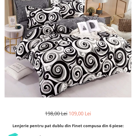
Lenjerii de finet Iprimate Digital
Lenjerii de pat Bumbac 100%
Lenjerii de pat Cocolino
Lenjerii de pat Finet + 2 Draperii
Lenjerii de pat Saten 4 piese cu
elastic
198,00 Lei
109,00 Lei
Lenjerie pentru pat dublu din Finet compusa din 6 piese: