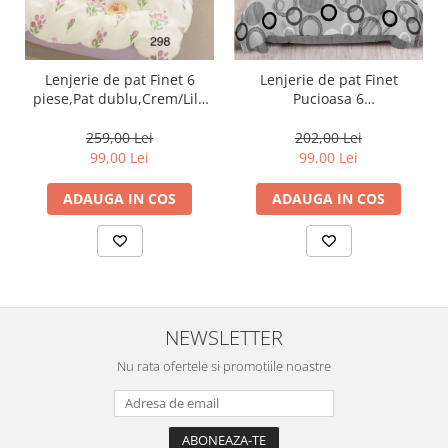
Lenjerie de pat Finet 6
Lenjerie de pat Finet
piese,Pat dublu,Crem/Lila
Pucioasa 6
cu Lalele-GR298
piese,Gri,Cercuri-R448
259,00 Lei
202,00 Lei
99,00 Lei
99,00 Lei
ADAUGA IN COS
ADAUGA IN COS
NEWSLETTER
Nu rata ofertele si promotiile noastre