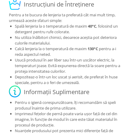
Instrucțiuni de Întreținere
Pentru a te bucura de lenjeria ta preferată cât mai mult timp,
urmează aceste sfaturi simple:
Spală lenjeria la o temperatură de maxim
40°C
, folosind un
detergent pentru rufe colorate.
Nu utiliza înălbitori chimici, deoarece aceștia pot deteriora
culorile materialului.
Calcă lenjeria la o temperatură de maxim
130°C
pentru a-i
reda aspectul neted.
Usucă produsul în aer liber sau într-un uscător electric, la
temperaturi joase. Evită expunerea directă la soare pentru a
proteja intensitatea culorilor.
Depoziteaz-o într-un loc uscat și aerisit, de preferat în huse
speciale, pentru a o feri de umezeală.
Informații Suplimentare
Pentru o igienă corespunzătoare, îți recomandăm să speli
produsul înainte de prima utilizare.
Imprimeul fețelor de pernă poate varia ușor față de cel din
imagine, în funcție de modul în care este tăiat materialul în
procesul de producție.
Nuanțele produsului pot prezenta mici diferențe față de