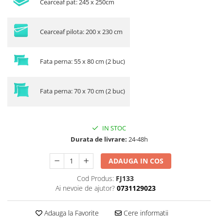
Cearceaf pat: 245 x 250cm
Cearceaf pilota: 200 x 230 cm
Fata perna: 55 x 80 cm (2 buc)
Fata perna: 70 x 70 cm (2 buc)
IN STOC
Durata de livrare:
24-48h
ADAUGA IN COS
Cod Produs:
FJ133
Ai nevoie de ajutor?
0731129023
Adauga la Favorite
Cere informatii