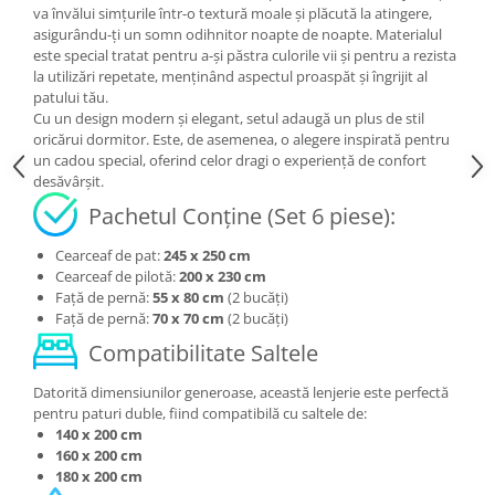
va învălui simțurile într-o textură moale și plăcută la atingere,
asigurându-ți un somn odihnitor noapte de noapte. Materialul
este special tratat pentru a-și păstra culorile vii și pentru a rezista
la utilizări repetate, menținând aspectul proaspăt și îngrijit al
patului tău.
Cu un design modern și elegant, setul adaugă un plus de stil
oricărui dormitor. Este, de asemenea, o alegere inspirată pentru
un cadou special, oferind celor dragi o experiență de confort
desăvârșit.
Pachetul Conține (Set 6 piese):
Cearceaf de pat:
245 x 250 cm
Cearceaf de pilotă:
200 x 230 cm
Față de pernă:
55 x 80 cm
(2 bucăți)
Față de pernă:
70 x 70 cm
(2 bucăți)
Compatibilitate Saltele
Datorită dimensiunilor generoase, această lenjerie este perfectă
pentru paturi duble, fiind compatibilă cu saltele de:
140 x 200 cm
160 x 200 cm
180 x 200 cm