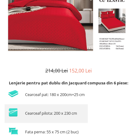
Lenjerii de finet Iprimate Digital
Lenjerii de pat Bumbac 100%
Lenjerii de pat Cocolino
Lenjerii de pat Finet + 2 Draperii
Lenjerii de pat Saten 4 piese cu
elastic
214,00 Lei
152,00 Lei
Lenjerie pentru pat dublu din Jacquard compusa din 6 piese:
Cearceaf pat: 180 x 200cm+25 cm
Cearceaf pilota: 200 x 230 cm
Fata perna: 55 x 75 cm (2 buc)