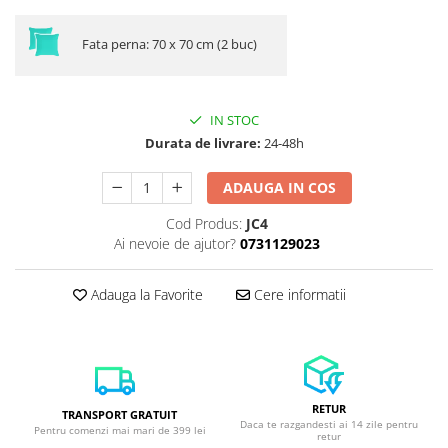
Fata perna: 70 x 70 cm (2 buc)
IN STOC
Durata de livrare:
24-48h
ADAUGA IN COS
Cod Produs:
JC4
Ai nevoie de ajutor?
0731129023
Adauga la Favorite
Cere informatii
RETUR
TRANSPORT GRATUIT
Daca te razgandesti ai 14 zile pentru
Pentru comenzi mai mari de 399 lei
retur