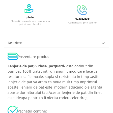
plata
0730226361
Platesti cu cardu sau ramburs la
Comanda si prin telefon
primirea coletului
Descriere
Prezentare produs
Lenjerie de pat,6 Piese, Jacquard-
este obtinut din
bumbac 100% tratat intr-un anumit mod care face ca
tesatura sa fie moale, supla si rezistenta in timp ,astfel
lenjeria de pat va arata ca noua mult timp.Imprimrul
acestei lenjerii de pat este modern aducand o eleganta
aparte dormitorului tau.Acesta lenjerie de pat din finet
este ideapa pentru a fi oferita cadou celor dragi.
Pachetul contine: