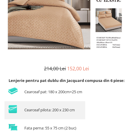
Lenjerii de finet Iprimate Digital
Lenjerii de pat Bumbac 100%
Lenjerii de pat Cocolino
Lenjerii de pat Finet + 2 Draperii
Lenjerii de pat Saten 4 piese cu
elastic
214,00 Lei
152,00 Lei
Lenjerie pentru pat dublu din Jacquard compusa din 6 piese:
Cearceaf pat: 180 x 200cm+25 cm
Cearceaf pilota: 200 x 230 cm
Fata perna: 55 x 75 cm (2 buc)