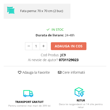
Fata perna: 70 x 70 cm (2 buc)
IN STOC
Durata de livrare:
24-48h
ADAUGA IN COS
Cod Produs:
JC9
Ai nevoie de ajutor?
0731129023
Adauga la Favorite
Cere informatii
RETUR
TRANSPORT GRATUIT
Daca te razgandesti ai 14 zile pentru
Pentru comenzi mai mari de 399 lei
retur