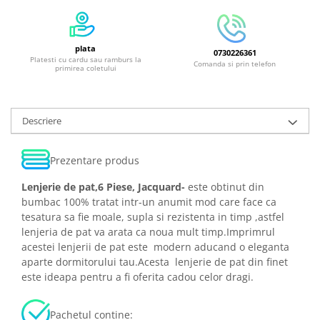
plata
0730226361
Platesti cu cardu sau ramburs la
Comanda si prin telefon
primirea coletului
Descriere
Prezentare produs
Lenjerie de pat,6 Piese, Jacquard-
este obtinut din
bumbac 100% tratat intr-un anumit mod care face ca
tesatura sa fie moale, supla si rezistenta in timp ,astfel
lenjeria de pat va arata ca noua mult timp.Imprimrul
acestei lenjerii de pat este modern aducand o eleganta
aparte dormitorului tau.Acesta lenjerie de pat din finet
este ideapa pentru a fi oferita cadou celor dragi.
Pachetul contine: