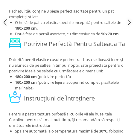
Pachetul tău conține 3 piese perfect asortate pentru un pat
complet și stilat:
O husă de pat cu elastic, special concepută pentru saltele de
180x200 cm
.
Două fețe de pernă asortate, cu dimensiunea de
50x70 cm
.
Potrivire Perfectă Pentru Salteaua Ta
Datorită benzii elastice cusute perimetral, husa se fixează ferm și
nu alunecă de pe saltea în timpul nopții. Este proiectată pentru o
potrivire ideală pe saltele cu următoarele dimensiuni:
180x200 cm
(potrivire perfectă)
160x200 cm
(potrivire lejeră, acoperind complet și saltelele
mai înalte)
Instrucțiuni de Întreținere
Pentru a păstra textura pufoasă și culorile vii ale husei tale
Cocolino pentru cât mai mult timp, îți recomandăm să respecți
următoarele instrucțiuni:
Spălare automată la o temperatură maximă de
30°C
, folosind