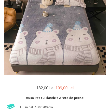
Lenjerii de finet Iprimate Digital
Lenjerii de pat Bumbac 100%
Lenjerii de pat Cocolino
Lenjerii de pat Finet + 2 Draperii
Lenjerii de pat Saten 4 piese cu
elastic
182,00 Lei
109,00 Lei
Husa Pat cu Elastic + 2 Fete de perna:
Husa pat: 180x 200 cm