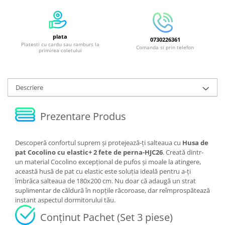
plata
0730226361
Platesti cu cardu sau ramburs la
Comanda si prin telefon
primirea coletului
Descriere
Prezentare Produs
Descoperă confortul suprem și protejează-ți salteaua cu
Husa de
pat Cocolino cu elastic+ 2 fete de perna-HJC26
. Creată dintr-
un material Cocolino excepțional de pufos și moale la atingere,
această husă de pat cu elastic este soluția ideală pentru a-ți
îmbrăca salteaua de 180x200 cm. Nu doar că adaugă un strat
suplimentar de căldură în nopțile răcoroase, dar reîmprospătează
instant aspectul dormitorului tău.
Conținut Pachet (Set 3 piese)