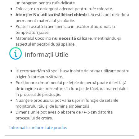
un program pentru rufe delicate.
Folosește un detergent adecvat pentru rufe colorate.
Atenție: Nu utiliza înălbitori chimici
. Aceștia pot deteriora
permanent materialul și culorile.
Poate fi uscată la aer liber sau în uscătorul automat, la
temperaturi joase.
Materialul Cocolino
nu necesită călcare
, menținându-și
aspectul impecabil după spălare.
Informații Utile
Îți recomandăm să speli husa înainte de prima utilizare pentru
o igienă corespunzătoare.
Poziționarea imprimeului pe fețele de pernă poate diferi față
de imaginea de prezentare, în funcție de tăietura materialului
în procesul de producție.
Nuanțele produsului pot varia ușor în funcție de setările
monitorului tău și de lumina ambientală.
Dimensiunile pot avea o abatere de
+/- 5 cm
datorită
procesului de croire.
Informatii conformitate produs