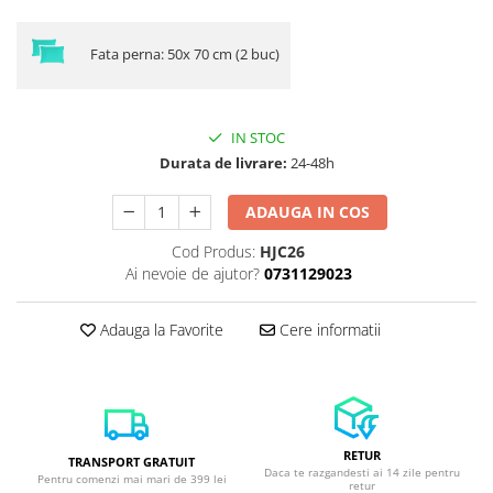
Fata perna: 50x 70 cm (2 buc)
IN STOC
Durata de livrare:
24-48h
ADAUGA IN COS
Cod Produs:
HJC26
Ai nevoie de ajutor?
0731129023
Adauga la Favorite
Cere informatii
RETUR
TRANSPORT GRATUIT
Daca te razgandesti ai 14 zile pentru
Pentru comenzi mai mari de 399 lei
retur