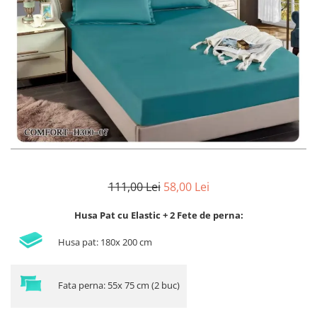
Lenjerii de finet Iprimate Digital
Lenjerii de pat Bumbac 100%
Lenjerii de pat Cocolino
Lenjerii de pat Finet + 2 Draperii
Lenjerii de pat Saten 4 piese cu
elastic
111,00 Lei
58,00 Lei
Husa Pat cu Elastic + 2 Fete de perna:
Husa pat: 180x 200 cm
Fata perna: 55x 75 cm (2 buc)