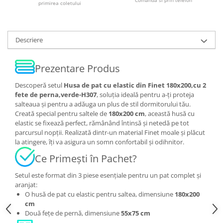
primirea coletului
Descriere
Prezentare Produs
Descoperă setul
Husa de pat cu elastic din Finet 180x200,cu 2
fete de perna,verde-H307
, soluția ideală pentru a-ți proteja
salteaua și pentru a adăuga un plus de stil dormitorului tău.
Creată special pentru saltele de
180x200 cm
, această husă cu
elastic se fixează perfect, rămânând întinsă și netedă pe tot
parcursul nopții. Realizată dintr-un material Finet moale și plăcut
la atingere, îți va asigura un somn confortabil și odihnitor.
Ce Primești în Pachet?
Setul este format din 3 piese esențiale pentru un pat complet și
aranjat:
O husă de pat cu elastic pentru saltea, dimensiune
180x200
cm
Două fețe de pernă, dimensiune
55x75 cm