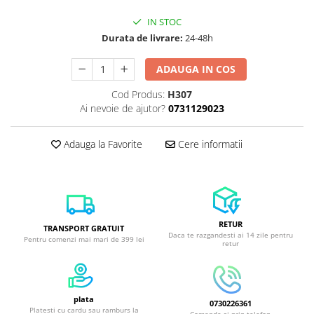
IN STOC
Durata de livrare:
24-48h
ADAUGA IN COS
Cod Produs:
H307
Ai nevoie de ajutor?
0731129023
Adauga la Favorite
Cere informatii
RETUR
TRANSPORT GRATUIT
Daca te razgandesti ai 14 zile pentru
Pentru comenzi mai mari de 399 lei
retur
plata
0730226361
Platesti cu cardu sau ramburs la
Comanda si prin telefon