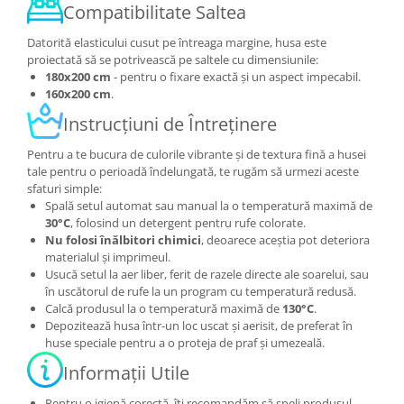
Compatibilitate Saltea
Datorită elasticului cusut pe întreaga margine, husa este
proiectată să se potrivească pe saltele cu dimensiunile:
180x200 cm
- pentru o fixare exactă și un aspect impecabil.
160x200 cm
.
Instrucțiuni de Întreținere
Pentru a te bucura de culorile vibrante și de textura fină a husei
tale pentru o perioadă îndelungată, te rugăm să urmezi aceste
sfaturi simple:
Spală setul automat sau manual la o temperatură maximă de
30°C
, folosind un detergent pentru rufe colorate.
Nu folosi înălbitori chimici
, deoarece aceștia pot deteriora
materialul și imprimeul.
Usucă setul la aer liber, ferit de razele directe ale soarelui, sau
în uscătorul de rufe la un program cu temperatură redusă.
Calcă produsul la o temperatură maximă de
130°C
.
Depozitează husa într-un loc uscat și aerisit, de preferat în
huse speciale pentru a o proteja de praf și umezeală.
Informații Utile
Pentru o igienă corectă, îți recomandăm să speli produsul