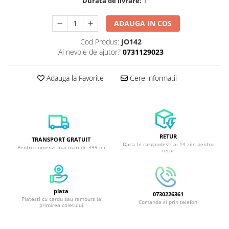
Durata de livrare:
1
ADAUGA IN COS
Cod Produs:
JO142
Ai nevoie de ajutor?
0731129023
Adauga la Favorite
Cere informatii
RETUR
TRANSPORT GRATUIT
Daca te razgandesti ai 14 zile pentru
Pentru comenzi mai mari de 399 lei
retur
plata
0730226361
Platesti cu cardu sau ramburs la
Comanda si prin telefon
primirea coletului