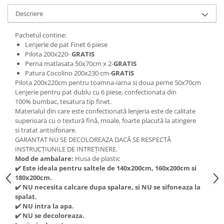
Descriere
Pachetul contine:
Lenjerie de pat Finet 6 piese
Pilota 200x220-
GRATIS
Perna matlasata 50x70cm x 2-
GRATIS
Patura Cocolino 200x230 cm-
GRATIS
Pilota 200x220cm pentru toamna-iarna si doua perne 50x70cm
Lenjerie pentru pat dublu cu 6 piese, confectionata din
100% bumbac, tesatura tip finet.
Materialul din care este confectionată lenjeria este de calitate
superioara cu o textură fină, moale, foarte placută la atingere
si tratat antisifonare.
GARANTAT NU SE DECOLOREAZA DACĂ SE RESPECTĂ
INSTRUCȚIUNILE DE INTREȚINERE.
Mod de ambalare:
Husa de plastic
✔
️ Este ideala pentru saltele de 140x200cm, 160x200cm si
180x200cm.
✔
️ NU necesita calcare dupa spalare, si NU se sifoneaza la
spalat.
✔
️ NU intra la apa.
✔
️ NU se decoloreaza.