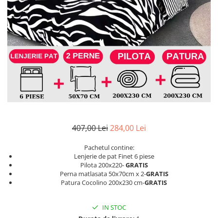
Lenjerii de finet Iprimate Digital
Lenjerii de pat Bumbac 100%
Lenjerii de pat Cocolino
Lenjerii de pat Finet + 2 Draperii
Lenjerii de pat Saten 4 piese cu
elastic
407,00 Lei
284,00 Lei
Pachetul contine:
Lenjerie de pat Finet 6 piese
Pilota 200x220-
GRATIS
Perna matlasata 50x70cm x 2-
GRATIS
Patura Cocolino 200x230 cm-
GRATIS
IN STOC