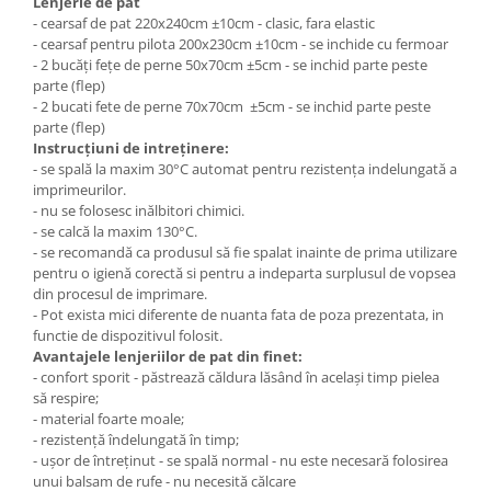
Lenjerie de pat
- cearsaf de pat 220x240cm ±10cm - clasic, fara elastic
- cearsaf pentru pilota 200x230cm ±10cm - se inchide cu fermoar
- 2 bucăți fețe de perne 50x70cm ±5cm - se inchid parte peste
parte (flep)
- 2 bucati fete de perne 70x70cm ±5cm - se inchid parte peste
parte (flep)
Instrucțiuni de intreținere:
- se spală la maxim 30°C automat pentru rezistența indelungată a
imprimeurilor.
- nu se folosesc inălbitori chimici.
- se calcă la maxim 130°C.
- se recomandă ca produsul să fie spalat inainte de prima utilizare
pentru o igienă corectă si pentru a indeparta surplusul de vopsea
din procesul de imprimare.
- Pot exista mici diferente de nuanta fata de poza prezentata, in
functie de dispozitivul folosit.
Avantajele lenjeriilor de pat din finet:
- confort sporit - păstrează căldura lăsând în același timp pielea
să respire;
- material foarte moale;
- rezistență îndelungată în timp;
- ușor de întreținut - se spală normal - nu este necesară folosirea
unui balsam de rufe - nu necesită călcare