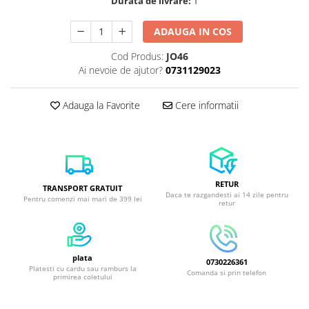
Durata de livrare:
1
ADAUGA IN COS
Cod Produs:
JO46
Ai nevoie de ajutor?
0731129023
Adauga la Favorite
Cere informatii
RETUR
TRANSPORT GRATUIT
Daca te razgandesti ai 14 zile pentru
Pentru comenzi mai mari de 399 lei
retur
plata
0730226361
Platesti cu cardu sau ramburs la
Comanda si prin telefon
primirea coletului