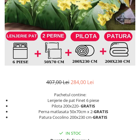
Lenjerii de finet Iprimate Digital
Lenjerii de pat Bumbac 100%
Lenjerii de pat Cocolino
Lenjerii de pat Finet + 2 Draperii
Lenjerii de pat Saten 4 piese cu
elastic
407,00 Lei
284,00 Lei
Pachetul contine:
Lenjerie de pat Finet 6 piese
Pilota 200x220-
GRATIS
Perna matlasata 50x70cm x 2-
GRATIS
Patura Cocolino 200x230 cm-
GRATIS
IN STOC