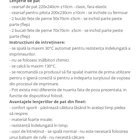
Lenjerie de pat
- cearsaf de pat 220x240cm ±10cm - clasic, fara elastic
- cearsaf pentru pilota 200x230cm ±10cm - se inchide cu fermoar
- 2 bucăți fețe de perne 50x70cm ±5cm - se inchid parte peste
parte (flep)
- 2 bucati fete de perne 70x70cm ±5cm - se inchid parte peste
parte (flep)
Instrucțiuni de intreținere:
- se spală la maxim 30°C automat pentru rezistența indelungată a
imprimeurilor.
- nu se folosesc inălbitori chimici.
- se calcă la maxim 130°C.
- se recomandă ca produsul să fie spalat inainte de prima utilizare
pentru o igienă corectă si pentru a indeparta surplusul de vopsea
din procesul de imprimare.
- Pot exista mici diferente de nuanta fata de poza prezentata, in
functie de dispozitivul folosit.
Avantajele lenjeriilor de pat din finet:
- confort sporit - păstrează căldura lăsând în același timp pielea
să respire;
- material foarte moale;
- rezistență îndelungată în timp;
- ușor de întreținut - se spală normal - nu este necesară folosirea
unui balsam de rufe - nu necesită călcare