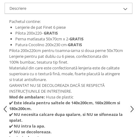
Descriere
Pachetul contine:
Lenjerie de pat Finet 6 piese
Pilota 200x220-
GRATIS
Perna matlasata 50x70cm x 2-
GRATIS
Patura Cocolino 200x230 cm-
GRATIS
Pilota 200x220cm pentru toamna-iarna si doua perne 50x70cm
Lenjerie pentru pat dublu cu 6 piese, confectionata din
100% bumbac, tesatura tip finet.
Materialul din care este confectionată lenjeria este de calitate
superioara cu o textură fină, moale, foarte placută la atingere
si tratat antisifonare.
GARANTAT NU SE DECOLOREAZA DACĂ SE RESPECTĂ
INSTRUCȚIUNILE DE INTREȚINERE.
Mod de ambalare:
Husa de plastic
✔
️ Este ideala pentru saltele de 140x200cm, 160x200cm si
180x200cm.
✔
️ NU necesita calcare dupa spalare, si NU se sifoneaza la
spalat.
✔
️ NU intra la apa.
✔
️ NU se decoloreaza.