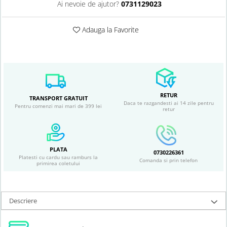
Ai nevoie de ajutor?
0731129023
Adauga la Favorite
RETUR
TRANSPORT GRATUIT
Daca te razgandesti ai 14 zile pentru
Pentru comenzi mai mari de 399 lei
retur
PLATA
0730226361
Platesti cu cardu sau ramburs la
Comanda si prin telefon
primirea coletului
Descriere