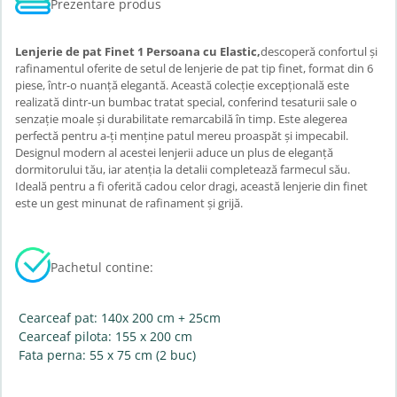
Prezentare produs
Lenjerie de pat Finet 1 Persoana cu Elastic,
descoperă confortul și
rafinamentul oferite de setul de lenjerie de pat tip finet, format din 6
piese, într-o nuanță elegantă. Această colecție excepțională este
realizată dintr-un bumbac tratat special, conferind tesaturii sale o
senzație moale și durabilitate remarcabilă în timp. Este alegerea
perfectă pentru a-ți menține patul mereu proaspăt și impecabil.
Designul modern al acestei lenjerii aduce un plus de eleganță
dormitorului tău, iar atenția la detalii completează farmecul său.
Ideală pentru a fi oferită cadou celor dragi, această lenjerie din finet
este un gest minunat de rafinament și grijă.
Pachetul contine:
Cearceaf pat: 140x 200 cm + 25cm
Cearceaf pilota: 155 x 200 cm
Fata perna: 55 x 75 cm (2 buc)