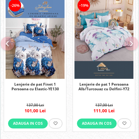
-26%
-19%
Lenjerie de pat Finet 1
Lenjerie de pat 1 Persoana
Persoana cu Elastic-YE130
Alb/Turcouaz cu Delfini-Y72
137,00 Lei
137,00 Lei
101,00 Lei
111,00 Lei
ADAUGA IN COS
ADAUGA IN COS