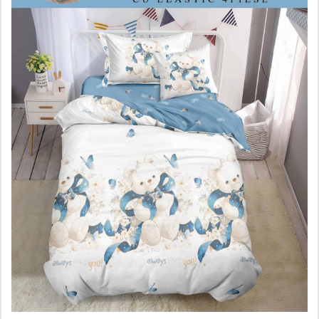
Lenjerii de finet Iprimate Digital
Lenjerii de pat Bumbac 100%
Lenjerii de pat Cocolino
Lenjerii de pat Finet + 2 Draperii
Lenjerii de pat Saten 4 piese cu
elastic