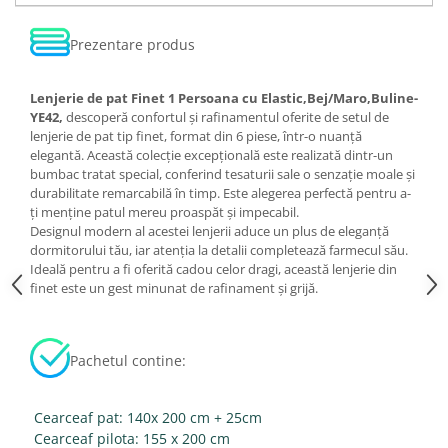
Prezentare produs
Lenjerie de pat Finet 1 Persoana cu Elastic,Bej/Maro,Buline-
YE42,
descoperă confortul și rafinamentul oferite de setul de
lenjerie de pat tip finet, format din 6 piese, într-o nuanță
elegantă. Această colecție excepțională este realizată dintr-un
bumbac tratat special, conferind tesaturii sale o senzație moale și
durabilitate remarcabilă în timp. Este alegerea perfectă pentru a-
ți menține patul mereu proaspăt și impecabil.
Designul modern al acestei lenjerii aduce un plus de eleganță
dormitorului tău, iar atenția la detalii completează farmecul său.
Ideală pentru a fi oferită cadou celor dragi, această lenjerie din
finet este un gest minunat de rafinament și grijă.
Pachetul contine:
Cearceaf pat: 140x 200 cm + 25cm
Cearceaf pilota: 155 x 200 cm