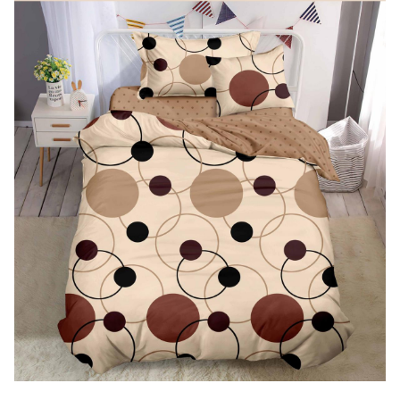
Lenjerii de finet Iprimate Digital
Lenjerii de pat Bumbac 100%
Lenjerii de pat Cocolino
Lenjerii de pat Finet + 2 Draperii
Lenjerii de pat Saten 4 piese cu
elastic