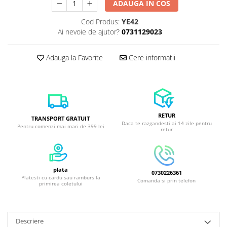
ADAUGA IN COS
Cod Produs:
YE42
Ai nevoie de ajutor?
0731129023
Adauga la Favorite
Cere informatii
RETUR
TRANSPORT GRATUIT
Daca te razgandesti ai 14 zile pentru
Pentru comenzi mai mari de 399 lei
retur
plata
0730226361
Platesti cu cardu sau ramburs la
Comanda si prin telefon
primirea coletului
Descriere