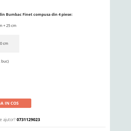
din Bumbac Finet compusa din 4 piese:
cm + 25 cm
00 cm
2 buc)
A IN COS
e ajutor?
0731129023