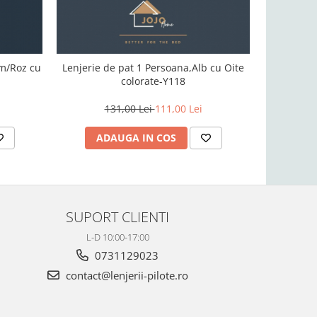
em/Roz cu
Lenjerie de pat 1 Persoana,Alb cu Oite
Lenjerie
colorate-Y118
1
131,00 Lei
111,00 Lei
ADAUGA IN COS
AD
SUPORT CLIENTI
L-D 10:00-17:00
0731129023
contact@lenjerii-pilote.ro