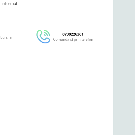
informatii
Distribuie
pe
Facebook
0730226361
mburs la
Comanda si prin telefon