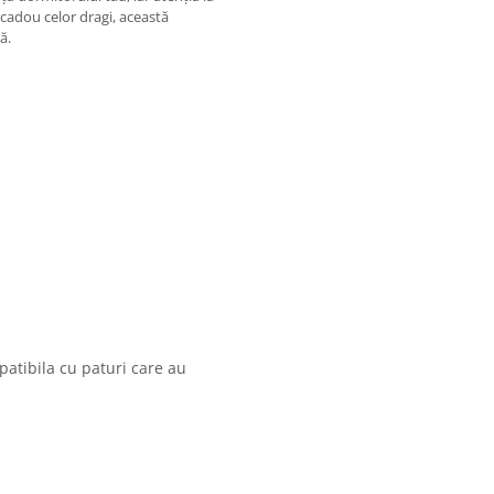
 cadou celor dragi, această
ă.
atibila cu paturi care au