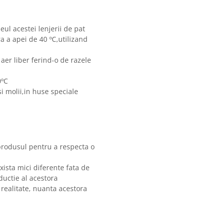
eul acestei lenjerii de pat
 a apei de 40 ºC,utilizand
 aer liber ferind-o de razele
0ºC
i molii,in huse speciale
produsul pentru a respecta o
xista mici diferente fata de
ductie al acestora
 realitate, nuanta acestora