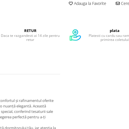
Adauga la Favorite
Cere 
RETUR
plata
Daca te razgandesti ai 14 zile pentru
Platesti cu cardu sau ra
retur
primirea coletului
onfortul și rafinamentul oferite
tr-o nuanță elegantă. Această
special, conferind tesaturii sale
legerea perfectă pentru a-ți
ă dormitorului tău, iar atenția la