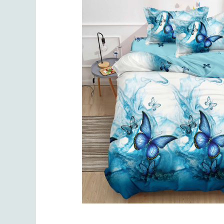
Lenjerii de finet Iprimate Digital
Lenjerii de pat Bumbac 100%
Lenjerii de pat Cocolino
Lenjerii de pat Finet + 2 Draperii
Lenjerii de pat Saten 4 piese cu
elastic