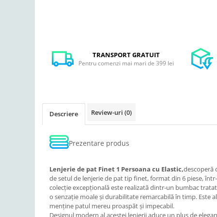
TRANSPORT GRATUIT
Pentru comenzi mai mari de 399 lei
Review-uri
(0)
Descriere
Prezentare produs
Lenjerie de pat Finet 1 Persoana cu Elastic,
descoperă c
de setul de lenjerie de pat tip finet, format din 6 piese, în
colecție excepțională este realizată dintr-un bumbac tratat 
o senzație moale și durabilitate remarcabilă în timp. Este a
menține patul mereu proaspăt și impecabil.
Designul modern al acestei lenjerii aduce un plus de eleganț