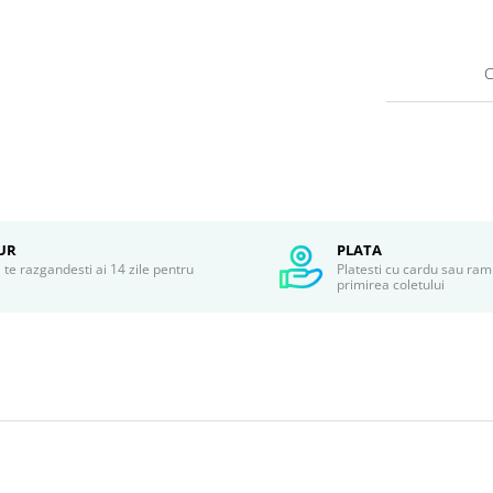
C
UR
PLATA
te razgandesti ai 14 zile pentru
Platesti cu cardu sau ram
r
primirea coletului