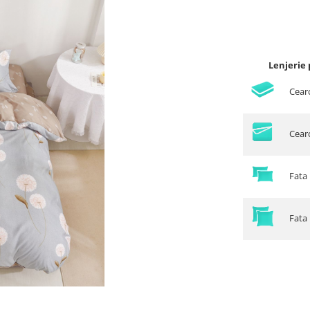
Lenjerie
Cear
Cearc
Fata 
Fata 