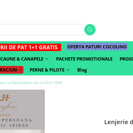
OFERTA PATURI COCOLINO
RII DE PAT 1+1 GRATIS
SCAUNE & CANAPELE
PACHETE PROMOTIONALE
PROSO
CRACIUN
PERNE & PILOTE
Blog
na cu Elastic,Maro-Gri cu flori -YE84
Lenjerie d