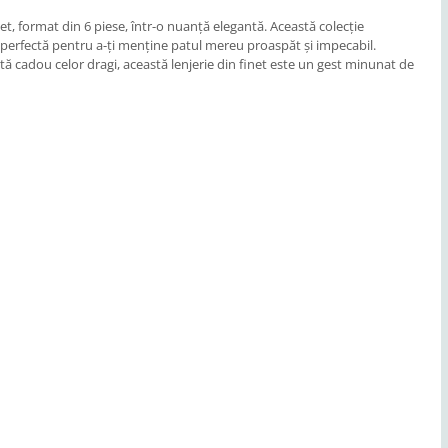
et, format din 6 piese, într-o nuanță elegantă. Această colecție
a perfectă pentru a-ți menține patul mereu proaspăt și impecabil.
ită cadou celor dragi, această lenjerie din finet este un gest minunat de