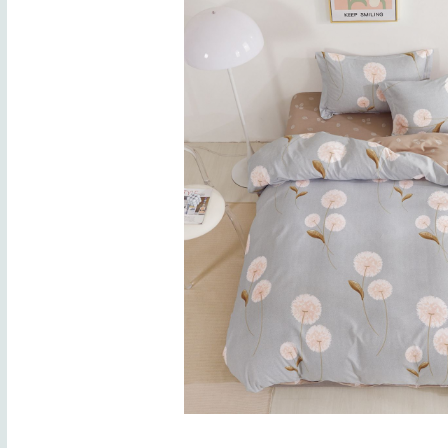
Lenjerii de finet Iprimate Digital
Lenjerii de pat Bumbac 100%
Lenjerii de pat Cocolino
Lenjerii de pat Finet + 2 Draperii
Lenjerii de pat Saten 4 piese cu
elastic