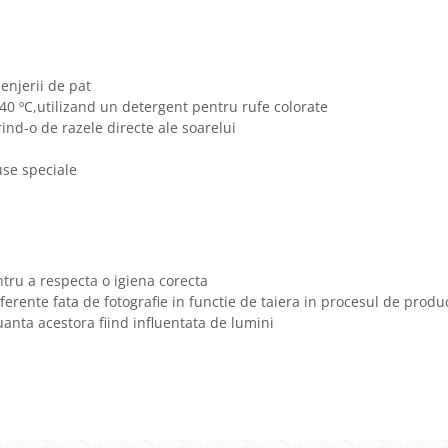
lenjerii de pat
0 ºC,utilizand un detergent pentru rufe colorate
erind-o de razele directe ale soarelui
use speciale
tru a respecta o igiena corecta
iferente fata de fotografie in functie de taiera in procesul de produ
nuanta acestora fiind influentata de lumini