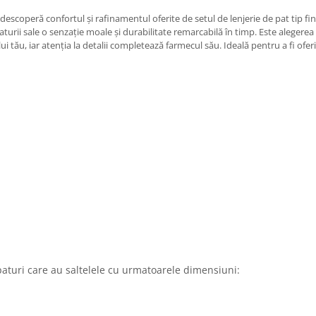
descoperă confortul și rafinamentul oferite de setul de lenjerie de pat tip fin
aturii sale o senzație moale și durabilitate remarcabilă în timp. Este alegere
 tău, iar atenția la detalii completează farmecul său. Ideală pentru a fi ofer
paturi care au saltelele cu urmatoarele dimensiuni: