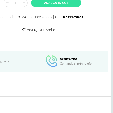
ADAUGA IN COS
od Produs:
YE84
Ai nevoie de ajutor?
0731129023
Adauga la Favorite
Distribuie
pe
Facebook
0730226361
burs la
Comanda si prin telefon