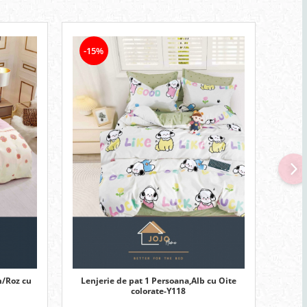
-15%
-15
m/Roz cu
Lenjerie de pat 1 Persoana,Alb cu Oite
Len
colorate-Y118