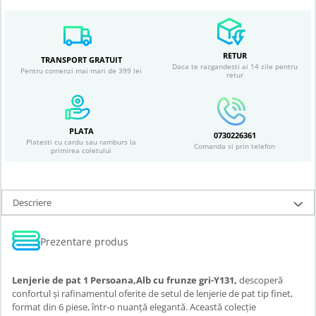
RETUR
TRANSPORT GRATUIT
Daca te razgandesti ai 14 zile pentru
Pentru comenzi mai mari de 399 lei
retur
PLATA
0730226361
Platesti cu cardu sau ramburs la
Comanda si prin telefon
primirea coletului
Descriere
Prezentare produs
Lenjerie de pat 1 Persoana,Alb cu frunze gri-Y131,
descoperă
confortul și rafinamentul oferite de setul de lenjerie de pat tip finet,
format din 6 piese, într-o nuanță elegantă. Această colecție