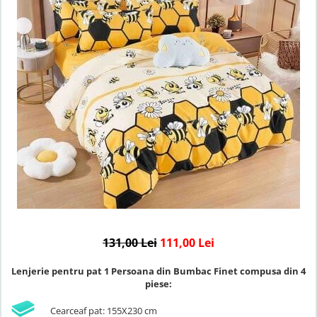
Lenjerii de finet Iprimate Digital
Lenjerii de pat Bumbac 100%
Lenjerii de pat Cocolino
Lenjerii de pat Finet + 2 Draperii
Lenjerii de pat Saten 4 piese cu
elastic
131,00 Lei
111,00 Lei
Lenjerie pentru pat 1 Persoana din Bumbac Finet compusa din 4
piese:
Cearceaf pat: 155X230 cm