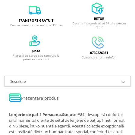
RETUR
TRANSPORT GRATUIT
Daca te razgandesti ai 14 zile pentru
Pentru comenzi mai mari de 399 lei
retur
plata
0730226361
Platesti cu cardu sau ramburs la
Comanda si prin telefon
primirea coletului
Descriere
Prezentare produs
Lenjerie de pat 1 Persoana,Stelute-Y84,
descoperă confortul
și rafinamentul oferite de setul de lenjerie de pat tip finet, format
din 6 piese, într-o nuanță elegantă. Această colecție excepțională
este realizată dintr-un bumbac tratat special, conferind tesaturii