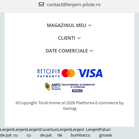
contact@lenjerii-pilote.ro
MAGAZINUL MEU
CLIENTI
DATE COMERCIALE
©Copyright Tivoli Home srl 2026
Platforma E-commerce by
Gomag
Lenjerii
Lenjerii
Lenjerii
Cuverturi
Lenjerii
Lenjerii
Lenjerii
Paturi
de pat
cu
cu
de pat
de
bumbac
cu
groase