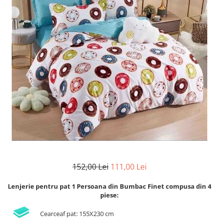
Lenjerii de finet Iprimate Digital
Lenjerii de pat Bumbac 100%
Lenjerii de pat Cocolino
Lenjerii de pat Finet + 2 Draperii
Lenjerii de pat Saten 4 piese cu
elastic
152,00 Lei
111,00 Lei
Lenjerie pentru pat 1 Persoana din Bumbac Finet compusa din 4
piese:
Cearceaf pat: 155X230 cm