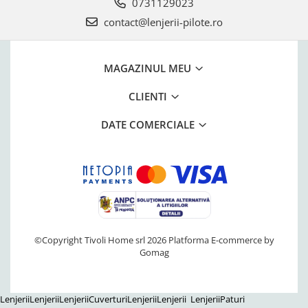
0731129023
contact@lenjerii-pilote.ro
MAGAZINUL MEU
CLIENTI
DATE COMERCIALE
©Copyright Tivoli Home srl 2026
Platforma E-commerce by
Gomag
Lenjerii
Lenjerii
Lenjerii
Cuverturi
Lenjerii
Lenjerii
Lenjerii
Paturi