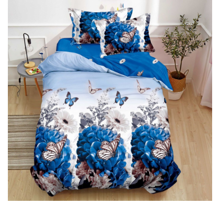
Lenjerii de finet Iprimate Digital
Lenjerii de pat Bumbac 100%
Lenjerii de pat Cocolino
Lenjerii de pat Finet + 2 Draperii
Lenjerii de pat Saten 4 piese cu
elastic