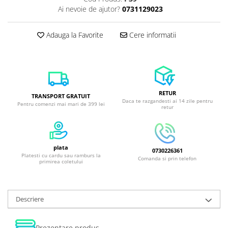
Ai nevoie de ajutor?
0731129023
Adauga la Favorite
Cere informatii
RETUR
TRANSPORT GRATUIT
Daca te razgandesti ai 14 zile pentru
Pentru comenzi mai mari de 399 lei
retur
plata
0730226361
Platesti cu cardu sau ramburs la
Comanda si prin telefon
primirea coletului
Descriere
Prezentare produs