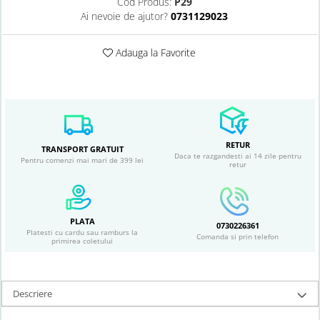
Cod Produs:
P29
Ai nevoie de ajutor?
0731129023
Adauga la Favorite
RETUR
TRANSPORT GRATUIT
Daca te razgandesti ai 14 zile pentru
Pentru comenzi mai mari de 399 lei
retur
PLATA
0730226361
Platesti cu cardu sau ramburs la
Comanda si prin telefon
primirea coletului
Descriere