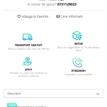
Ai nevoie de ajutor?
0731129023
Adauga la Favorite
Cere informatii
RETUR
TRANSPORT GRATUIT
Daca te razgandesti ai 14 zile pentru
Pentru comenzi mai mari de 399 lei
retur
plata
0730226361
Platesti cu cardu sau ramburs la
Comanda si prin telefon
primirea coletului
Descriere
Prezentare produs