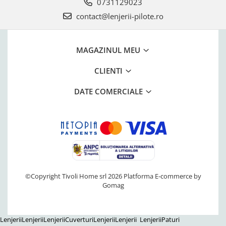
0731129023
contact@lenjerii-pilote.ro
MAGAZINUL MEU
CLIENTI
DATE COMERCIALE
©Copyright Tivoli Home srl 2026
Platforma E-commerce by
Gomag
Lenjerii
Lenjerii
Lenjerii
Cuverturi
Lenjerii
Lenjerii
Lenjerii
Paturi