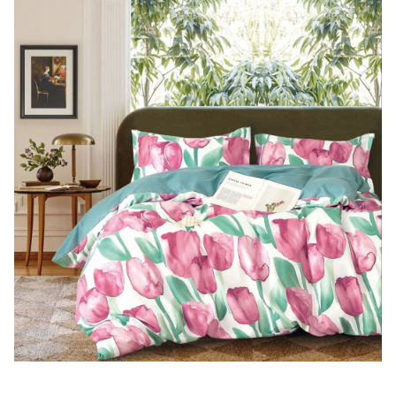
Lenjerii de finet Iprimate Digital
Lenjerii de pat Bumbac 100%
Lenjerii de pat Cocolino
Lenjerii de pat Finet + 2 Draperii
Lenjerii de pat Saten 4 piese cu
elastic