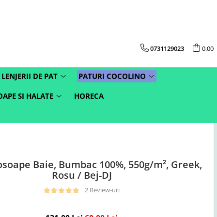
0731129023
0,00
LENJERII DE PAT
PATURI COCOLINO
APE SI HALATE
HORECA
rosoape Baie, Bumbac 100%, 550g/m², Greek,
Rosu / Bej-DJ
2 Review-uri