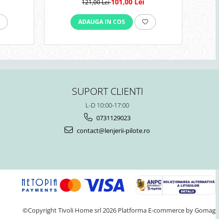
101,00 Lei
121,00 Lei
ADAUGA IN COS
SUPORT CLIENTI
L-D 10:00-17:00
0731129023
contact@lenjerii-pilote.ro
©Copyright Tivoli Home srl 2026
Platforma E-commerce by Gomag