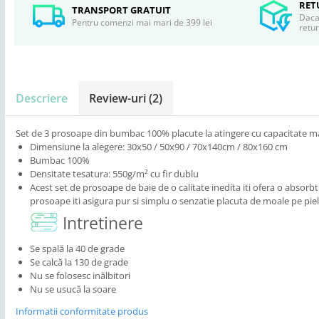
RET
TRANSPORT GRATUIT
Daca 
Pentru comenzi mai mari de 399 lei
retu
Descriere
Review-uri
(2)
Set de 3 prosoape din bumbac 100% placute la atingere cu capacitate ma
Dimensiune la alegere: 30x50 / 50x90 / 70x140cm / 80x160 cm
Bumbac 100%
Densitate tesatura: 550g/m² cu fir dublu
Acest set de prosoape de baie de o calitate inedita iti ofera o absorb
prosoape iti asigura pur si simplu o senzatie placuta de moale pe pi
Intretinere
Se spală la 40 de grade
Se calcă la 130 de grade
Nu se folosesc inălbitori
Nu se usucă la soare
Informatii conformitate produs