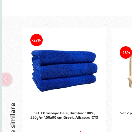
-22%
-13%
Produse similare
Set 3 Prosoape Baie, Bumbac 100%,
Set 2 
550g/m²,50x90 cm Greek, Albastru-CY3