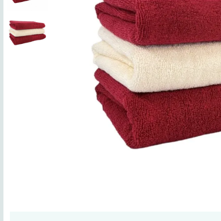
Lenjerii de finet Iprimate Digital
Lenjerii de pat Bumbac 100%
Lenjerii de pat Cocolino
Lenjerii de pat Finet + 2 Draperii
Lenjerii de pat Saten 4 piese cu
elastic