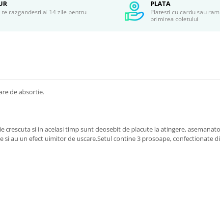
UR
PLATA
te razgandesti ai 14 zile pentru
Platesti cu cardu sau ram
r
primirea coletului
re de absortie.
tie crescuta si in acelasi timp sunt deosebit de placute la atingere, asemana
ele si au un efect uimitor de uscare.Setul contine 3 prosoape, confectionate 