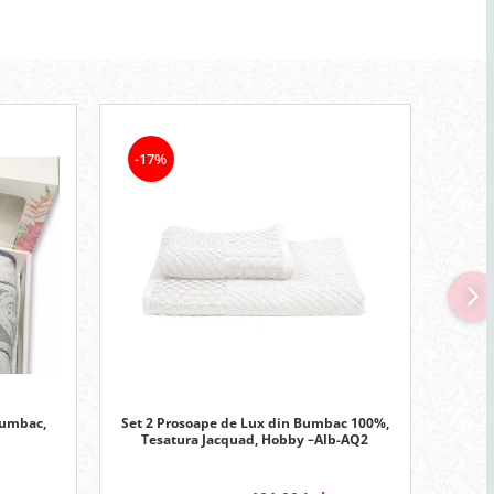
-17%
-26
Set 2 Prosoape de Lux din Bumbac 100%,
bumbac,
Se
Tesatura Jacquad, Hobby –Alb-AQ2