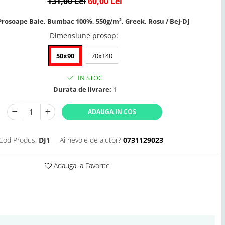
131,00 Lei
60,00 Lei
 Prosoape Baie, Bumbac 100%, 550g/m², Greek, Rosu / Bej-DJ
Dimensiune prosop
:
50x90
70x140
IN STOC
Durata de livrare:
1
ADAUGA IN COS
Cod Produs:
DJ1
Ai nevoie de ajutor?
0731129023
Adauga la Favorite
Distribuie
pe
Facebook