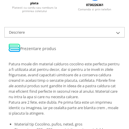
plata
0730226361
Platesti cu cardu sau ramburs la
Comanda si prin telefon
primirea coletului
Descriere
Prezentare produs
Patura moale din material calduros cocolino este perfecta pentru
a fi utilizata atat pentru decor, dar si pentru a te inveli in zilele
friguroase, avand capacitati uimitoare de a conserva caldura
creand in acelasi timp o senzatie placuta, catifelata. Fibrele fine
ale acestui produs sunt gandite in ideea de a pastra caldura cat
mai eficient fiind perfecte in sezonul rece al anului. Material care
nu intra la apa si care nu necesita calcare.
Patura are 2 fete, este dubla. Pe prima fata este un imprimeu
identic cu imaginea, iar pe cealalta parte are blanita crem , moale
si placuta la atingere.
Material tip Cocolino, pufos, neted, gros