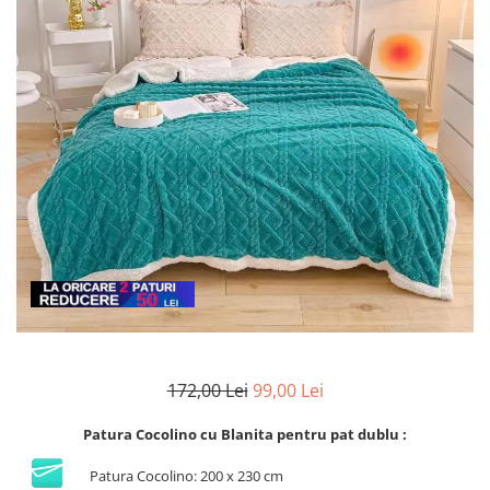
Lenjerii de finet Iprimate Digital
Lenjerii de pat Bumbac 100%
Lenjerii de pat Cocolino
Lenjerii de pat Finet + 2 Draperii
Lenjerii de pat Saten 4 piese cu
elastic
172,00 Lei
99,00 Lei
Patura Cocolino cu Blanita pentru pat dublu :
Patura Cocolino: 200 x 230 cm