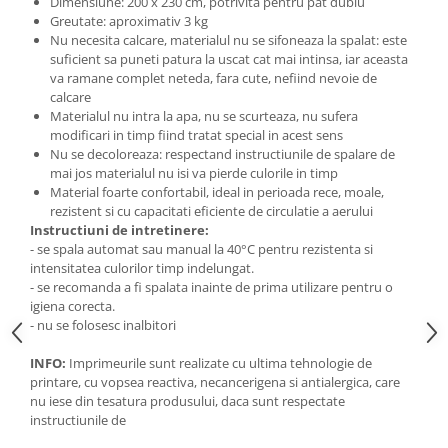
Dimensiune: 200 x 230 cm, potrivita pentru pat dublu
Greutate: aproximativ 3 kg
Nu necesita calcare, materialul nu se sifoneaza la spalat: este
suficient sa puneti patura la uscat cat mai intinsa, iar aceasta
va ramane complet neteda, fara cute, nefiind nevoie de
calcare
Materialul nu intra la apa, nu se scurteaza, nu sufera
modificari in timp fiind tratat special in acest sens
Nu se decoloreaza: respectand instructiunile de spalare de
mai jos materialul nu isi va pierde culorile in timp
Material foarte confortabil, ideal in perioada rece, moale,
rezistent si cu capacitati eficiente de circulatie a aerului
Instructiuni de intretinere:
- se spala automat sau manual la 40°C pentru rezistenta si
intensitatea culorilor timp indelungat.
- se recomanda a fi spalata inainte de prima utilizare pentru o
igiena corecta.
- nu se folosesc inalbitori
INFO:
Imprimeurile sunt realizate cu ultima tehnologie de
printare, cu vopsea reactiva, necancerigena si antialergica, care
nu iese din tesatura produsului, daca sunt respectate
instructiunile de