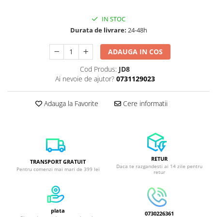
IN STOC
Durata de livrare:
24-48h
ADAUGA IN COS
Cod Produs:
JD8
Ai nevoie de ajutor?
0731129023
Adauga la Favorite
Cere informatii
RETUR
TRANSPORT GRATUIT
Daca te razgandesti ai 14 zile pentru
Pentru comenzi mai mari de 399 lei
retur
plata
0730226361