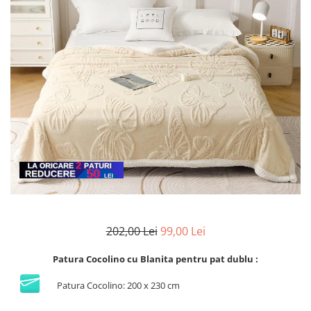
Lenjerii de finet Iprimate Digital
Lenjerii de pat Bumbac 100%
Lenjerii de pat Cocolino
Lenjerii de pat Finet + 2 Draperii
Lenjerii de pat Saten 4 piese cu
elastic
202,00 Lei
99,00 Lei
Patura Cocolino cu Blanita pentru pat dublu :
Patura Cocolino: 200 x 230 cm