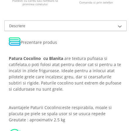
Platesti cu cardu sau ramburs la
Comanda si prin telefon
primirea coletului
Descriere
Prezentare produs
Patura Cocolino cu Blanita
are textura pufoasa si
catifelata,o poti folosi atat pentru decor cat si pentru a te
incalzi in zilele friguroase. Ideale pentru a inlocui atat
pilotele grele care incalzesc greu, dar si cearsafurile
subtiri si rigide. Paturile cocolino sunt extrem de pufoase
si calduroase nu sunt grele.
Avantajele Paturii Cocolino:este respirabila, moale si
placuta pe piele se spala usor si se usuca repede
Greutate : aproximativ 2.5 kg