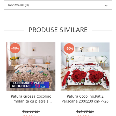
Review-uri
(0)
PRODUSE SIMILARE
-48%
-50%
Patura Groasa Cocolino
Patura Cocolino,Pat 2
imblanita cu pietre si
Persoane,200x230 cm-PF26
fluturi-PMB1
192,00 Lei
121,00 Lei