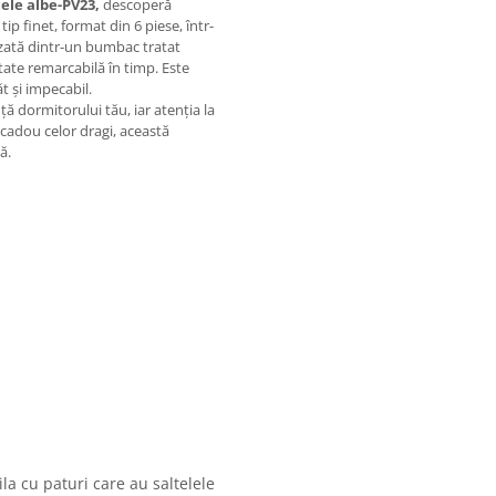
cele albe-PV23,
descoperă
tip finet, format din 6 piese, într-
izată dintr-un bumbac tratat
itate remarcabilă în timp. Este
 și impecabil.
ă dormitorului tău, iar atenția la
 cadou celor dragi, această
ă.
la cu paturi care au saltelele