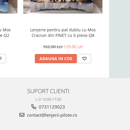
cu Mos
Lenjerie pentru pat dublu cu Mos
Lenjeri
se-Q2
Craciun din FINET cu 6 piese-Q8
Craciun
162,00 Lei
129,00 Lei
1
ADAUGA IN COS
AD
SUPORT CLIENTI
L-D 10:00-17:00
0731129023
contact@lenjerii-pilote.ro