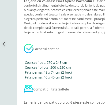
Lenjerie cu Volanase Finet 6 piese,Portocaliu cu flori
confortul și rafinamentul oferite de setul de lenjerie de pat 
o nuanță elegantă. Această colecție excepțională este real
special, conferind tesaturii sale o senzație moale și durabil
alegerea perfectă pentru a-ți menține patul mereu proaspăt
Designul modern al acestei lenjerii aduce un plus de eleganț
detalii completează farmecul său. Ideală pentru a fi oferită
lenjerie din finet este un gest minunat de rafinament și grij
Pachetul contine:
Cearceaf pat: 270 x 245 cm
Cearceaf pilota: 200 x 230 cm
Fata perna: 48 x 74 cm (2 buc)
Fata perna: 40 x 40 cm (2 buc)
Compatibilitate Saltele
Lenjeria pentru pat dublu cu 6 piese este compatibi