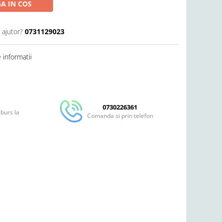
A IN COS
 ajutor?
0731129023
informatii
Distribuie
pe
Facebook
0730226361
mburs la
Comanda si prin telefon