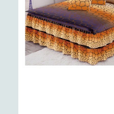
Lenjerii de finet Iprimate Digital
Lenjerii de pat Bumbac 100%
Lenjerii de pat Cocolino
Lenjerii de pat Finet + 2 Draperii
Lenjerii de pat Saten 4 piese cu
elastic