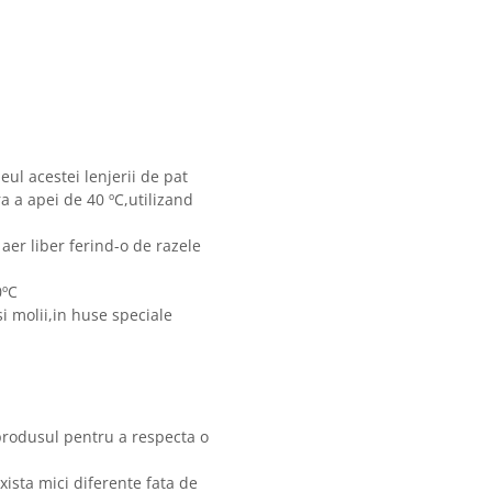
eul acestei lenjerii de pat
 a apei de 40 ºC,utilizand
 aer liber ferind-o de razele
0ºC
i molii,in huse speciale
produsul pentru a respecta o
xista mici diferente fata de