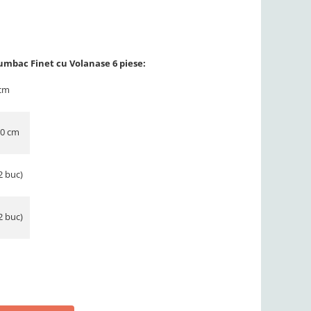
umbac Finet cu Volanase 6 piese:
 cm
30 cm
2 buc)
2 buc)