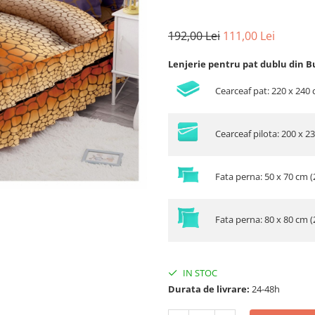
192,00 Lei
111,00 Lei
Lenjerie pentru pat dublu din B
Cearceaf pat: 220 x 240
Cearceaf pilota: 200 x 2
Fata perna: 50 x 70 cm (
Fata perna: 80 x 80 cm (
IN STOC
Durata de livrare:
24-48h