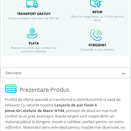
RETUR
TRANSPORT GRATUIT
Daca te razgandesti ai 14 zile pentru
Pentru comenzi mai mari de 399 lei
retur
PLATA
0730226361
Platesti cu cardu sau ramburs la
Comanda si prin telefon
primirea coletului
Descriere
Prezentare Produs
Profită de oferta specială și transformă-ți dormitorul într-o oază de
relaxare! Cu seturile noastre
Lenjerie de pat Finet 6
piese,Gri,stelute de Mare -KY44
, primești de două ori mai mult
confort la un preț avantajos. Aceste lenjerii sunt create dintr-un
material plăcut la atingere, moale și catifelat, perfect pentru un somn
odihnitor. Materialul dens este ideal pentru nopțile mai răcoroase, nu