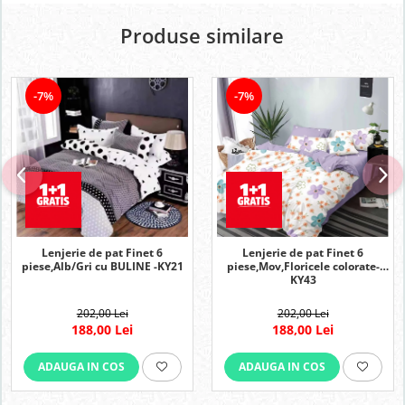
Produse similare
-7%
-7%
Lenjerie de pat Finet 6
Lenjerie de pat Finet 6
piese,Mov,Floricele colorate-
piese,Alb/Gri cu BULINE -KY21
KY43
202,00 Lei
202,00 Lei
188,00 Lei
188,00 Lei
ADAUGA IN COS
ADAUGA IN COS