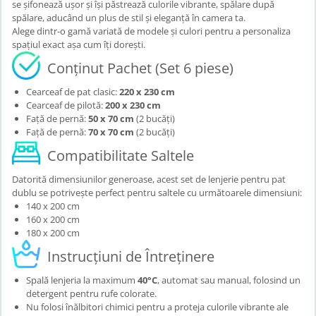
se șifonează ușor și își păstrează culorile vibrante, spălare după
spălare, aducând un plus de stil și eleganță în camera ta.
Alege dintr-o gamă variată de modele și culori pentru a personaliza
spațiul exact așa cum îți dorești.
Conținut Pachet (Set 6 piese)
Cearceaf de pat clasic:
220 x 230 cm
Cearceaf de pilotă:
200 x 230 cm
Față de pernă:
50 x 70 cm
(2 bucăți)
Față de pernă:
70 x 70 cm
(2 bucăți)
Compatibilitate Saltele
Datorită dimensiunilor generoase, acest set de lenjerie pentru pat
dublu se potrivește perfect pentru saltele cu următoarele dimensiuni:
140 x 200 cm
160 x 200 cm
180 x 200 cm
Instrucțiuni de Întreținere
Spală lenjeria la maximum
40°C
, automat sau manual, folosind un
detergent pentru rufe colorate.
Nu folosi înălbitori chimici pentru a proteja culorile vibrante ale