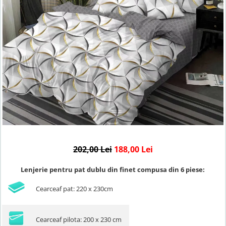
Lenjerii de finet Iprimate Digital
Lenjerii de pat Bumbac 100%
Lenjerii de pat Cocolino
Lenjerii de pat Finet + 2 Draperii
Lenjerii de pat Saten 4 piese cu
elastic
202,00 Lei
188,00 Lei
Lenjerie pentru pat dublu din finet compusa din 6 piese:
Cearceaf pat: 220 x 230cm
Cearceaf pilota: 200 x 230 cm