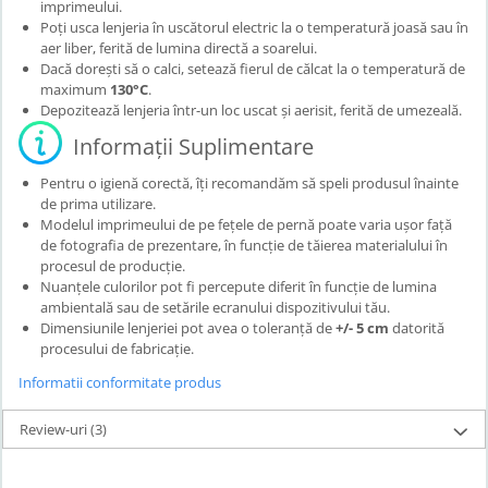
imprimeului.
Poți usca lenjeria în uscătorul electric la o temperatură joasă sau în
aer liber, ferită de lumina directă a soarelui.
Dacă dorești să o calci, setează fierul de călcat la o temperatură de
maximum
130°C
.
Depozitează lenjeria într-un loc uscat și aerisit, ferită de umezeală.
Informații Suplimentare
Pentru o igienă corectă, îți recomandăm să speli produsul înainte
de prima utilizare.
Modelul imprimeului de pe fețele de pernă poate varia ușor față
de fotografia de prezentare, în funcție de tăierea materialului în
procesul de producție.
Nuanțele culorilor pot fi percepute diferit în funcție de lumina
ambientală sau de setările ecranului dispozitivului tău.
Dimensiunile lenjeriei pot avea o toleranță de
+/- 5 cm
datorită
procesului de fabricație.
Informatii conformitate produs
Review-uri
(3)