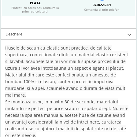
PLATA
0730226361
Platesti cu cardu sau ramburs la
Comanda si prin telefon
primirea coletului
Descriere
Husele de scaun cu elastic sunt practice, de calitate
superioara, confectionate dintr-un material elastic rezistent
si lavabil. Scaunele tale nu vor mai fi supuse procesului de
uzura si vor avea intotdeauna un aspect elegant si placut.
Materialul din care este confectionata, un amestec de
bumbac 100% si elastan, confera protectie impotriva
murdariei si a apei, scaunele avand o durata de viata mult
mai mare.
Se monteaza usor, in maxim 30 de secunde, materialul
mulandu-se perfect pe orice scaun cu spatar drept. Nu este
necesara spalarea manuala, aceste huse de scaune avand
un avantaj considerabil la nivel de intretinere, curatarea
realizandu-se cu ajutorul masinii de spalat rufe ori de cate
ori este nevoie.