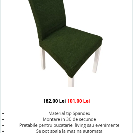
Lenjerii de finet Iprimate Digital
Lenjerii de pat Bumbac 100%
Lenjerii de pat Cocolino
Lenjerii de pat Finet + 2 Draperii
Lenjerii de pat Saten 4 piese cu
elastic
182,00 Lei
101,00 Lei
Material tip Spandex
Montare in 30 de secunde
Pretabile pentru bucatarie, living sau evenimente
Se pot spala la masina automata