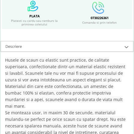
PLATA
0730226361
Platesti cu cardu sau ramburs la
Comanda si prin telefon
primirea coletului
Descriere
Husele de scaun cu elastic sunt practice, de calitate
superioara, confectionate dintr-un material elastic rezistent
si lavabil. Scaunele tale nu vor mai fi supuse procesului de
uzura si vor avea intotdeauna un aspect elegant si placut.
Materialul din care este confectionata, un amestec de
bumbac 100% si elastan, confera protectie impotriva
murdariei si a apei, scaunele avand o durata de viata mult
mai mare.
Se monteaza usor, in maxim 30 de secunde, materialul
mulandu-se perfect pe orice scaun cu spatar drept. Nu este
necesara spalarea manuala, aceste huse de scaune avand
un avantaj considerabil la nivel de intretinere, curatarea