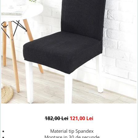
Lenjerii de finet Iprimate Digital
Lenjerii de pat Bumbac 100%
Lenjerii de pat Cocolino
Lenjerii de pat Finet + 2 Draperii
Lenjerii de pat Saten 4 piese cu
elastic
182,00 Lei
121,00 Lei
Material tip Spandex
Montare in 30 de secunde