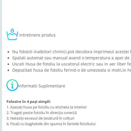
Intretinere produs
Nu folositi inalbitori chimici,pot decolora imprimeul acestei 
Spalati automat sau manual avand o temperatura a apei de 4
Uscati Husa de fotoliu la uscatorul electric sau in aer liber f
Depozitati husa de fotoliu ferind-o de umezeala si molii,in h
Informatii Suplimentare
Folosire în 4 pași simpli:
1. Așezați husa pe fotoliu cu eticheta la interior
2. Trageți peste fotoliu în direcția corectă
3. Neteziți excesul de țesătură în colțuri
4. Fixați cu baghetele din spuma în fantele fotoliului.