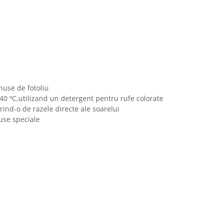
huse de fotoliu
0 ºC,utilizand un detergent pentru rufe colorate
erind-o de razele directe ale soarelui
use speciale