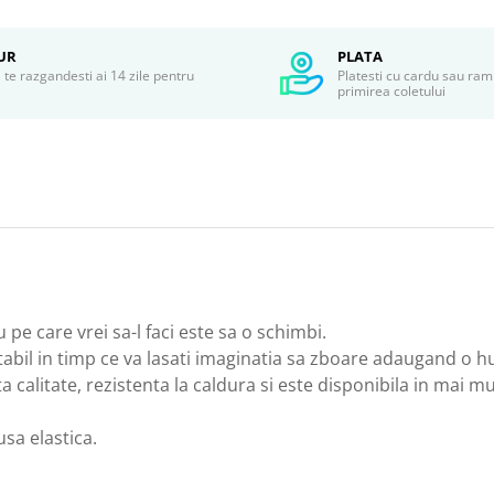
UR
PLATA
te razgandesti ai 14 zile pentru
Platesti cu cardu sau ram
r
primirea coletului
u pe care vrei sa-l faci este sa o schimbi.
bil in timp ce va lasati imaginatia sa zboare adaugand o hus
 calitate, rezistenta la caldura si este disponibila in mai mul
usa elastica.