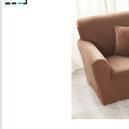
Lenjerii de finet Iprimate Digital
Lenjerii de pat Bumbac 100%
Lenjerii de pat Cocolino
Lenjerii de pat Finet + 2 Draperii
Lenjerii de pat Saten 4 piese cu
elastic