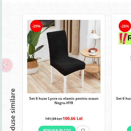
-29%
-28%
Produse similare
Set 6 huse Lycra cu elastic pentru scaun
Set 6 hu
Negru-HY8
100,66 Lei
141,34 Lei
ADAUGA IN COS