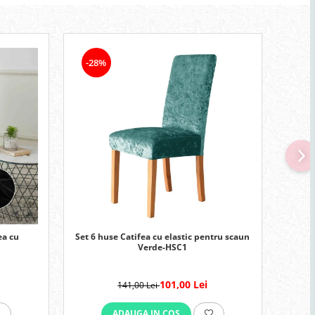
-28%
-28
ea cu
Set 6 huse Catifea cu elastic pentru scaun
Set 6 
Verde-HSC1
101,00 Lei
141,00 Lei
ADAUGA IN COS