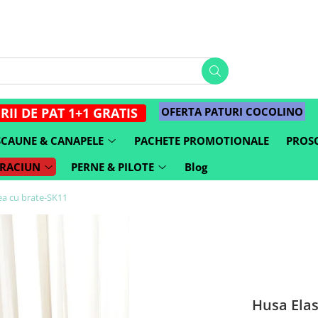
OFERTA PATURI COCOLINO
RII DE PAT 1+1 GRATIS
SCAUNE & CANAPELE
PACHETE PROMOTIONALE
PROSO
CRACIUN
PERNE & PILOTE
Blog
fea cu brate-SK11
Husa Elas