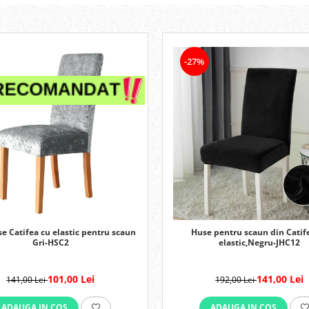
-27%
se Catifea cu elastic pentru scaun
Huse pentru scaun din Catif
Gri-HSC2
elastic,Negru-JHC12
101,00 Lei
141,00 Lei
141,00 Lei
192,00 Lei
ADAUGA IN COS
ADAUGA IN COS