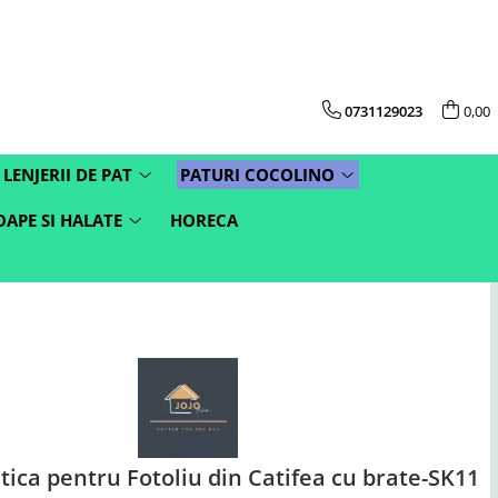
0731129023
0,00
LENJERII DE PAT
PATURI COCOLINO
APE SI HALATE
HORECA
tica pentru Fotoliu din Catifea cu brate-SK11