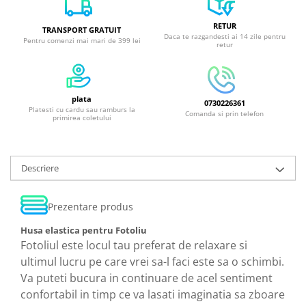
RETUR
TRANSPORT GRATUIT
Daca te razgandesti ai 14 zile pentru
Pentru comenzi mai mari de 399 lei
retur
plata
0730226361
Platesti cu cardu sau ramburs la
Comanda si prin telefon
primirea coletului
Descriere
Prezentare produs
Husa elastica pentru Fotoliu
Fotoliul este locul tau preferat de relaxare si
ultimul lucru pe care vrei sa-l faci este sa o schimbi.
Va puteti bucura in continuare de acel sentiment
confortabil in timp ce va lasati imaginatia sa zboare