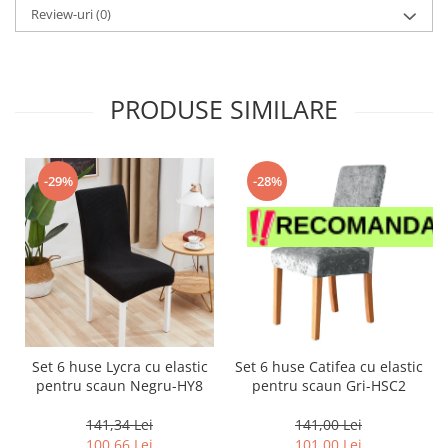
Review-uri
(0)
PRODUSE SIMILARE
-29%
-28%
Set 6 huse Lycra cu elastic
Set 6 huse Catifea cu elastic
pentru scaun Negru-HY8
pentru scaun Gri-HSC2
141,34 Lei
141,00 Lei
100,66 Lei
101,00 Lei