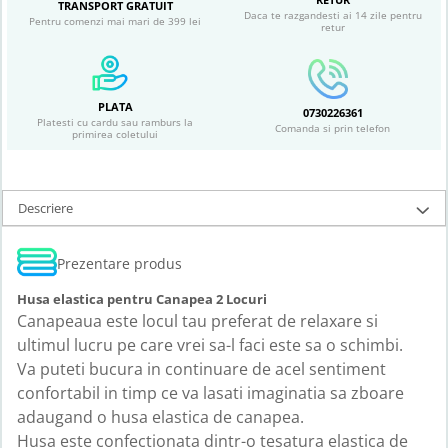
TRANSPORT GRATUIT
Daca te razgandesti ai 14 zile pentru
Pentru comenzi mai mari de 399 lei
retur
PLATA
0730226361
Platesti cu cardu sau ramburs la
Comanda si prin telefon
primirea coletului
Descriere
Prezentare produs
Husa elastica pentru Canapea 2 Locuri
Canapeaua este locul tau preferat de relaxare si
ultimul lucru pe care vrei sa-l faci este sa o schimbi.
Va puteti bucura in continuare de acel sentiment
confortabil in timp ce va lasati imaginatia sa zboare
adaugand o husa elastica de canapea.
Husa este confectionata dintr-o tesatura elastica de