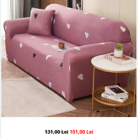
Lenjerii de finet Iprimate Digital
Lenjerii de pat Bumbac 100%
Lenjerii de pat Cocolino
Lenjerii de pat Finet + 2 Draperii
Lenjerii de pat Saten 4 piese cu
elastic
131,00 Lei
101,00 Lei