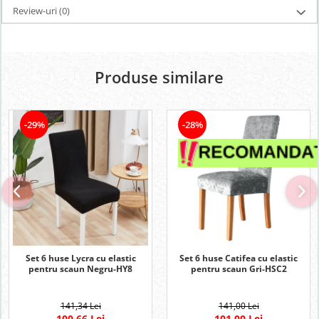
Review-uri
(0)
Produse similare
-29%
-28%
Set 6 huse Lycra cu elastic
Set 6 huse Catifea cu elastic
pentru scaun Negru-HY8
pentru scaun Gri-HSC2
141,34 Lei
141,00 Lei
100,66 Lei
101,00 Lei