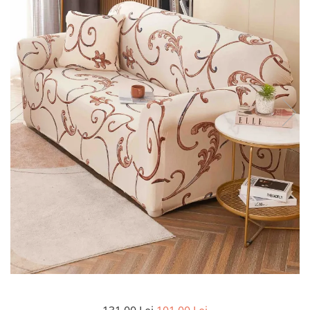
Lenjerii de finet Iprimate Digital
Lenjerii de pat Bumbac 100%
Lenjerii de pat Cocolino
Lenjerii de pat Finet + 2 Draperii
Lenjerii de pat Saten 4 piese cu
elastic