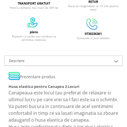
RETUR
TRANSPORT GRATUIT
Daca te razgandesti ai 14 zile pentru
Pentru comenzi mai mari de 399 lei
retur
plata
0730226361
Platesti cu cardu sau ramburs la
Comanda si prin telefon
primirea coletului
Descriere
Prezentare produs
Husa elastica pentru Canapea 2 Locuri
Canapeaua este locul tau preferat de relaxare si
ultimul lucru pe care vrei sa-l faci este sa o schimbi.
Va puteti bucura in continuare de acel sentiment
confortabil in timp ce va lasati imaginatia sa zboare
adaugand o husa elastica de canapea.
Husa este confectionata dintr-o tesatura elastica