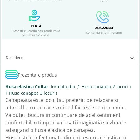
retur
PLATA
0730226361
Platesti cu cardu sau ramburs la
Comanda si prin telefon
primirea coletului
Descriere
Prezentare produs
Husa elastica Coltar
formata din (1 Husa canapea 2 locuri +
1 Husa canapea 3 locuri)
Canapeaua este locul tau preferat de relaxare si
ultimul lucru pe care vrei sa-l faci este sa o schimbi.
Va puteti bucura in continuare de acel sentiment
confortabil in timp ce va lasati imaginatia sa zboare
adaugand o husa elastica de canapea.
Husa este confectionata dintr-o tesatura elastica de