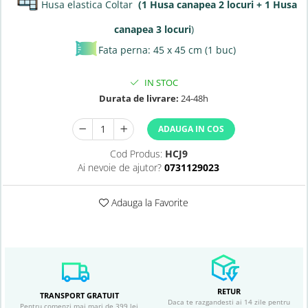
Husa elastica Coltar
(1 Husa canapea 2 locuri + 1 Husa
canapea 3 locuri
)
Fata perna: 45 x 45 cm (1 buc)
IN STOC
Durata de livrare:
24-48h
ADAUGA IN COS
Cod Produs:
HCJ9
Ai nevoie de ajutor?
0731129023
Adauga la Favorite
RETUR
TRANSPORT GRATUIT
Daca te razgandesti ai 14 zile pentru
Pentru comenzi mai mari de 399 lei