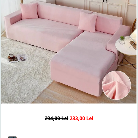
Lenjerii de finet Iprimate Digital
Lenjerii de pat Bumbac 100%
Lenjerii de pat Cocolino
Lenjerii de pat Finet + 2 Draperii
Lenjerii de pat Saten 4 piese cu
elastic
294,00 Lei
233,00 Lei