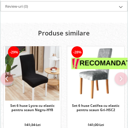
Review-uri
(0)
Produse similare
-29%
-28%
Set 6 huse Lycra cu elastic
Set 6 huse Catifea cu elastic
pentru scaun Negru-HY8
pentru scaun Gri-HSC2
141,34 Lei
141,00 Lei