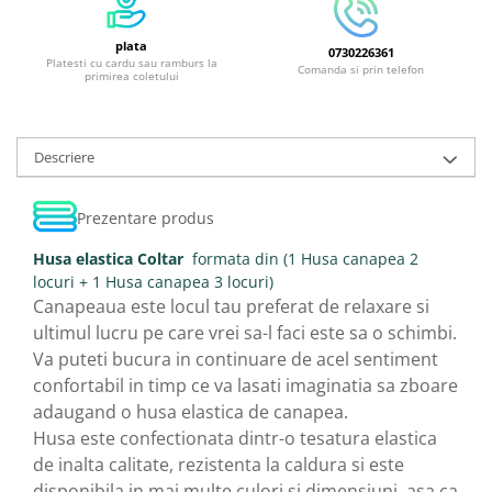
plata
0730226361
Platesti cu cardu sau ramburs la
Comanda si prin telefon
primirea coletului
Descriere
Prezentare produs
Husa elastica Coltar
formata din (1 Husa canapea 2
locuri + 1 Husa canapea 3 locuri)
Canapeaua este locul tau preferat de relaxare si
ultimul lucru pe care vrei sa-l faci este sa o schimbi.
Va puteti bucura in continuare de acel sentiment
confortabil in timp ce va lasati imaginatia sa zboare
adaugand o husa elastica de canapea.
Husa este confectionata dintr-o tesatura elastica
de inalta calitate, rezistenta la caldura si este
disponibila in mai multe culori si dimensiuni, asa ca