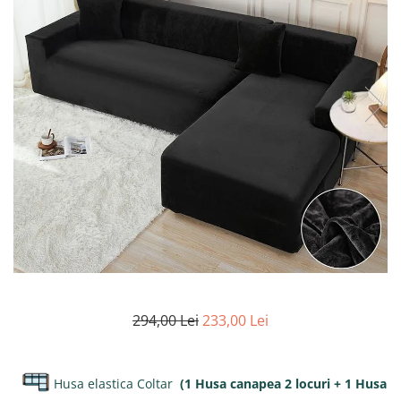
Lenjerii de finet Iprimate Digital
Lenjerii de pat Bumbac 100%
Lenjerii de pat Cocolino
Lenjerii de pat Finet + 2 Draperii
Lenjerii de pat Saten 4 piese cu
elastic
294,00 Lei
233,00 Lei
Husa elastica Coltar
(1 Husa canapea 2 locuri + 1 Husa