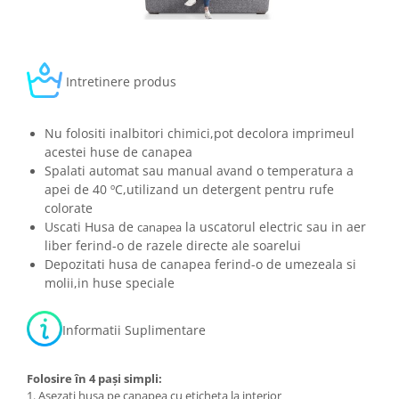
Intretinere produs
Nu folositi inalbitori chimici,pot decolora imprimeul
acestei huse de canapea
Spalati automat sau manual avand o temperatura a
apei de 40 ºC,utilizand un detergent pentru rufe
colorate
Uscati Husa de
la uscatorul electric sau in aer
canapea
liber ferind-o de razele directe ale soarelui
Depozitati husa de canapea ferind-o de umezeala si
molii,in huse speciale
Informatii Suplimentare
Folosire în 4 pași simpli:
1. Așezați husa pe canapea cu eticheta la interior