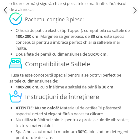
o fixare fermă și sigură, chiar și pe saltelele mai înalte, fără riscul
de a aluneca.
Pachetul conține 3 piese:
O husă de pat cu elastic (tip Topper), compatibilă cu saltele de
180x200 cm
. Marginea sa generoasă, de
30 cm
, este special
concepută pentru a îmbrăca perfect chiar și saltelele mai
înalte.
Două fețe de pernă cu dimensiunea de
50x70 cm
.
Compatibilitate Saltele
Husa ta este concepută special pentru a se potrivi perfect pe
saltele cu dimensiunea de:
180x200 cm
, cu o înălțime a saltelei de până la
30 cm
.
Instrucțiuni de Întreținere
ATENȚIE: Nu se calcă!
Materialul de catifea își păstrează
aspectul neted și elegant fără a necesita călcare.
Nu utiliza înălbitori chimici pentru a proteja culorile vibrante și
textura materialului.
Spală husa automat la maximum
30°C
, folosind un detergent
pentru rufe delicate.