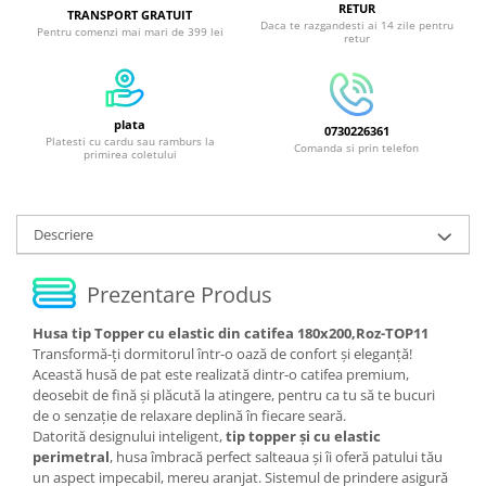
RETUR
TRANSPORT GRATUIT
Daca te razgandesti ai 14 zile pentru
Pentru comenzi mai mari de 399 lei
retur
plata
0730226361
Platesti cu cardu sau ramburs la
Comanda si prin telefon
primirea coletului
Descriere
Prezentare Produs
Husa tip Topper cu elastic din catifea 180x200,Roz-TOP11
Transformă-ți dormitorul într-o oază de confort și eleganță!
Această husă de pat este realizată dintr-o catifea premium,
deosebit de fină și plăcută la atingere, pentru ca tu să te bucuri
de o senzație de relaxare deplină în fiecare seară.
Datorită designului inteligent,
tip topper și cu elastic
perimetral
, husa îmbracă perfect salteaua și îi oferă patului tău
un aspect impecabil, mereu aranjat. Sistemul de prindere asigură