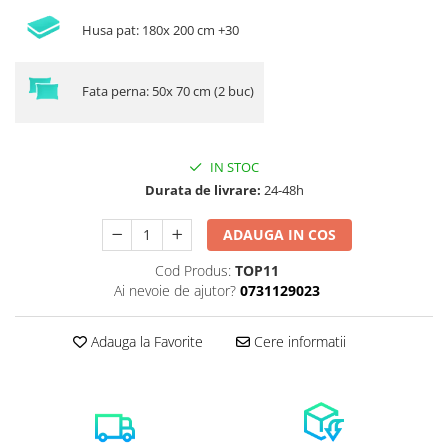
Husa pat: 180x 200 cm +30
Fata perna: 50x 70 cm (2 buc)
IN STOC
Durata de livrare:
24-48h
ADAUGA IN COS
Cod Produs:
TOP11
Ai nevoie de ajutor?
0731129023
Adauga la Favorite
Cere informatii