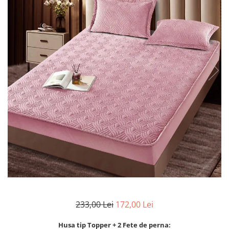
Lenjerii de finet Iprimate Digital
Lenjerii de pat Bumbac 100%
Lenjerii de pat Cocolino
Lenjerii de pat Finet + 2 Draperii
Lenjerii de pat Saten 4 piese cu
elastic
233,00 Lei
172,00 Lei
Husa tip Topper + 2 Fete de perna: