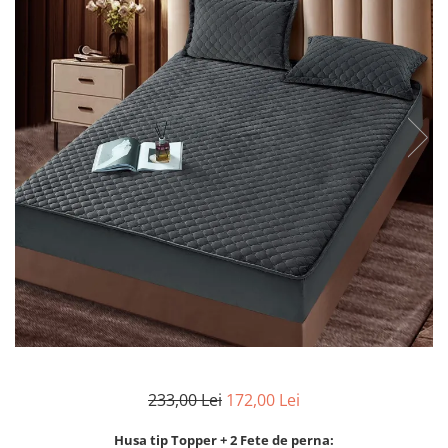
Lenjerii de finet Iprimate Digital
Lenjerii de pat Bumbac 100%
Lenjerii de pat Cocolino
Lenjerii de pat Finet + 2 Draperii
Lenjerii de pat Saten 4 piese cu
elastic
233,00 Lei
172,00 Lei
Husa tip Topper + 2 Fete de perna: