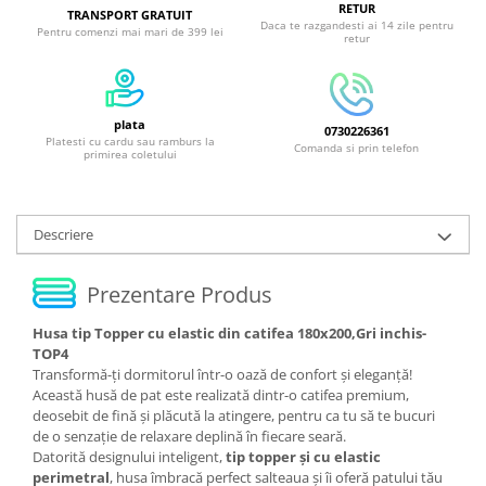
RETUR
TRANSPORT GRATUIT
Daca te razgandesti ai 14 zile pentru
Pentru comenzi mai mari de 399 lei
retur
plata
0730226361
Platesti cu cardu sau ramburs la
Comanda si prin telefon
primirea coletului
Descriere
Prezentare Produs
Husa tip Topper cu elastic din catifea 180x200,Gri inchis-
TOP4
Transformă-ți dormitorul într-o oază de confort și eleganță!
Această husă de pat este realizată dintr-o catifea premium,
deosebit de fină și plăcută la atingere, pentru ca tu să te bucuri
de o senzație de relaxare deplină în fiecare seară.
Datorită designului inteligent,
tip topper și cu elastic
perimetral
, husa îmbracă perfect salteaua și îi oferă patului tău