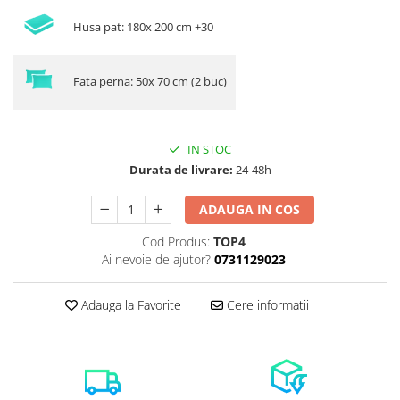
Husa pat: 180x 200 cm +30
Fata perna: 50x 70 cm (2 buc)
IN STOC
Durata de livrare:
24-48h
ADAUGA IN COS
Cod Produs:
TOP4
Ai nevoie de ajutor?
0731129023
Adauga la Favorite
Cere informatii