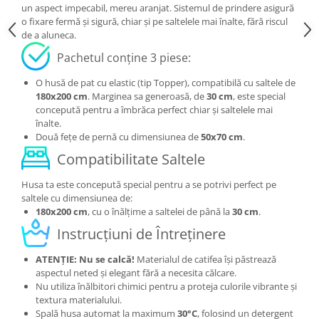
un aspect impecabil, mereu aranjat. Sistemul de prindere asigură
o fixare fermă și sigură, chiar și pe saltelele mai înalte, fără riscul
de a aluneca.
Pachetul conține 3 piese:
O husă de pat cu elastic (tip Topper), compatibilă cu saltele de
180x200 cm
. Marginea sa generoasă, de
30 cm
, este special
concepută pentru a îmbrăca perfect chiar și saltelele mai
înalte.
Două fețe de pernă cu dimensiunea de
50x70 cm
.
Compatibilitate Saltele
Husa ta este concepută special pentru a se potrivi perfect pe
saltele cu dimensiunea de:
180x200 cm
, cu o înălțime a saltelei de până la
30 cm
.
Instrucțiuni de Întreținere
ATENȚIE: Nu se calcă!
Materialul de catifea își păstrează
aspectul neted și elegant fără a necesita călcare.
Nu utiliza înălbitori chimici pentru a proteja culorile vibrante și
textura materialului.
Spală husa automat la maximum
30°C
, folosind un detergent